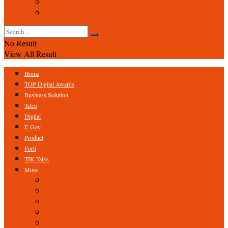
Event
Foto
No Result
View All Result
Home
TOP Digital Awards
Business Solution
Telco
Digital
E-Gov
Product
Forti
TIK Talks
More
Expert
ICT Profile
Fintech
Research
Tips & Trick