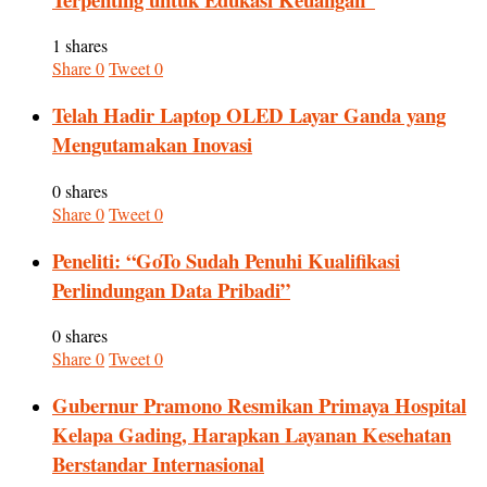
1 shares
Share
0
Tweet
0
Telah Hadir Laptop OLED Layar Ganda yang
Mengutamakan Inovasi
0 shares
Share
0
Tweet
0
Peneliti: “GoTo Sudah Penuhi Kualifikasi
Perlindungan Data Pribadi”
0 shares
Share
0
Tweet
0
Gubernur Pramono Resmikan Primaya Hospital
Kelapa Gading, Harapkan Layanan Kesehatan
Berstandar Internasional