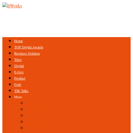
Home
TOP Digital Awards
Business Solution
Telco
Digital
E-Gov
Product
Forti
TIK Talks
More
Expert
ICT Profile
Fintech
Research
Tips & Trick