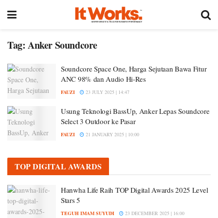
Tag:
Anker Soundcore
Soundcore Space One, Harga Sejutaan Bawa Fitur
ANC 98% dan Audio Hi-Res
FAUZI
23 JULY 2025 | 14:47
Usung Teknologi BassUp, Anker Lepas Soundcore
Select 3 Outdoor ke Pasar
FAUZI
21 JANUARY 2025 | 10:00
TOP DIGITAL AWARDS
Hanwha Life Raih TOP Digital Awards 2025 Level
Stars 5
TEGUH IMAM SUYUDI
23 DECEMBER 2025 | 16:00