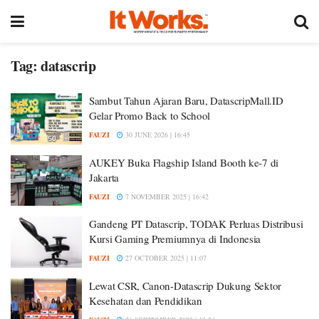
Tag:
datascrip
Sambut Tahun Ajaran Baru, DatascripMall.ID
Gelar Promo Back to School
FAUZI
30 JUNE 2026 | 16:45
AUKEY Buka Flagship Island Booth ke-7 di
Jakarta
FAUZI
7 NOVEMBER 2025 | 16:42
Gandeng PT Datascrip, TODAK Perluas Distribusi
Kursi Gaming Premiumnya di Indonesia
FAUZI
27 OCTOBER 2025 | 11:07
Lewat CSR, Canon-Datascrip Dukung Sektor
Kesehatan dan Pendidikan