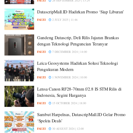
FAUZI
26 SEPTEMBER 2025 | 13:24
DatascripMall.ID Hadirkan Promo ‘Siap Liburan’
FAUZI
2 JULY 2025 | 11:46
Gandeng Datascrip, Deli Rilis Jajaran Brankas
dengan Teknologi Penguncian Teranyar
FAUZI
7 DECEMBER 2024 | 14:00
Leica Geosystems Hadirkan Solusi Teknologi
Pengukuran Modern
FAUZI
1 NOVEMBER 2024 | 10:00
Lensa Canon RF28-70mm f/2.8 IS STM Rilis di
Indonesia, Segini Harganya
FAUZI
15 OCTOBER 2024 | 18:00
Sambut Harpelnas, DatascripMall.ID Gelar Promo
‘Spekta Deals’
FAUZI
30 AUGUST 2024 | 12:00