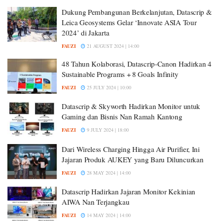
Dukung Pembangunan Berkelanjutan, Datascrip &
Leica Geosystems Gelar ‘Innovate ASIA Tour
2024’ di Jakarta
FAUZI
21 AUGUST 2024 | 14:00
48 Tahun Kolaborasi, Datascrip-Canon Hadirkan 4
Sustainable Programs + 8 Goals Infinity
FAUZI
25 JULY 2024 | 10:00
Datascrip & Skyworth Hadirkan Monitor untuk
Gaming dan Bisnis Nan Ramah Kantong
FAUZI
9 JULY 2024 | 18:00
Dari Wireless Charging Hingga Air Purifier, Ini
Jajaran Produk AUKEY yang Baru Diluncurkan
FAUZI
28 MAY 2024 | 14:00
Datascrip Hadirkan Jajaran Monitor Kekinian
AIWA Nan Terjangkau
FAUZI
14 MAY 2024 | 14:00