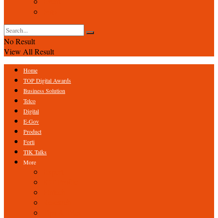
Event
Foto
No Result
View All Result
Home
TOP Digital Awards
Business Solution
Telco
Digital
E-Gov
Product
Forti
TIK Talks
More
Expert
ICT Profile
Fintech
Research
Tips & Trick