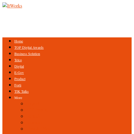
Home
TOP Digital Awards
Business Solution
Telco
Digital
E-Gov
Product
Forti
TIK Talks
More
Expert
ICT Profile
Fintech
Research
Tips & Trick