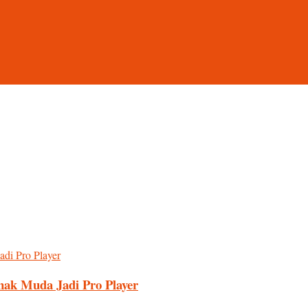
ak Muda Jadi Pro Player