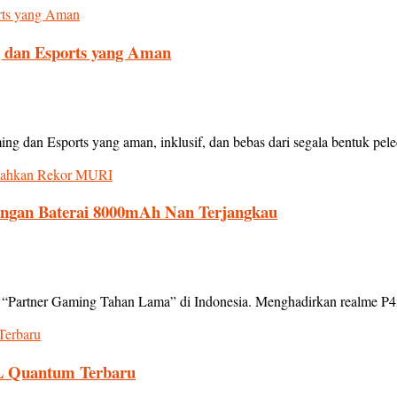
 dan Esports yang Aman
n Esports yang aman, inklusif, dan bebas dari segala bentuk peleceh
dengan Baterai 8000mAh Nan Terjangkau
 “Partner Gaming Tahan Lama” di Indonesia. Menghadirkan realme P4x
BL Quantum Terbaru