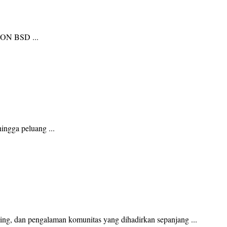
AEON BSD ...
ingga peluang ...
ng, dan pengalaman komunitas yang dihadirkan sepanjang ...