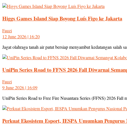
Higgs Games Island Siap Boyong Luís Figo ke Jakarta
Fauzi
12 June 2026 | 16:20
Jagat olahraga tanah air patut bersiap menyambut kedatangan salah sat
UniPin Series Road to FFNS 2026 Fall Diwarnai Semang
Fauzi
9 June 2026 | 16:09
UniPin Series Road to Free Fire Nusantara Series (FFNS) 2026 Fall me
Perkuat Ekosistem Esport, IESPA Umumkan Pengurus N