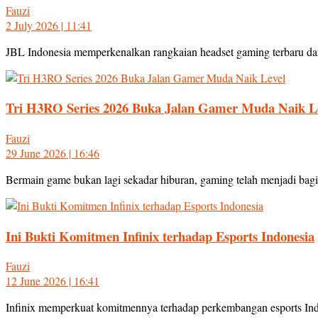
Fauzi
2 July 2026 | 11:41
JBL Indonesia memperkenalkan rangkaian headset gaming terbaru dar
Tri H3RO Series 2026 Buka Jalan Gamer Muda Naik L
Fauzi
29 June 2026 | 16:46
Bermain game bukan lagi sekadar hiburan, gaming telah menjadi bagi
Ini Bukti Komitmen Infinix terhadap Esports Indonesia
Fauzi
12 June 2026 | 16:41
Infinix memperkuat komitmennya terhadap perkembangan esports Indo