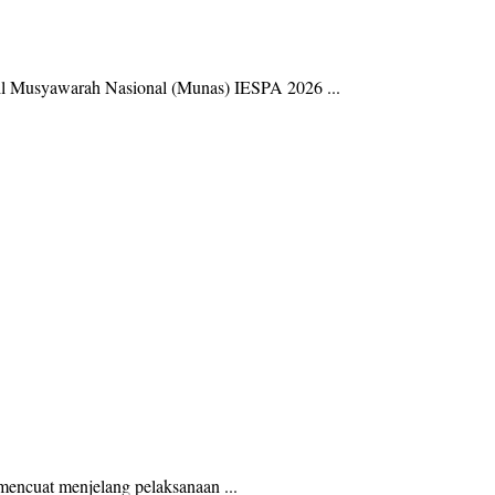
il Musyawarah Nasional (Munas) IESPA 2026 ...
mencuat menjelang pelaksanaan ...