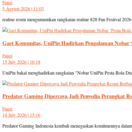
Fauzi
5 August 2026 | 11:03
realme resmi mengumumkan rangkaian realme 828 Fan Festival 2026
Gaet Komunitas, UniPin Hadirkan Pengalaman Nobar ‘
Fauzi
15 July 2026 | 16:18
UniPin bakal menghadirkan rangkaian "Nobar UniPin Pesta Bola Duni
Predator Gaming Dipercaya Jadi Penyedia Perangkat
Fauzi
14 July 2026 | 15:16
Predator Gaming Indonesia kembali menegaskan komitmennya dalam 