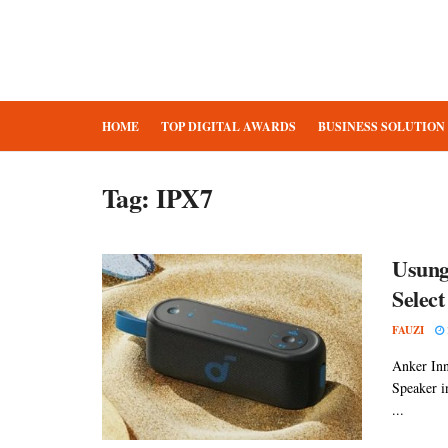
HOME
TOP DIGITAL AWARDS
BUSINESS SOLUTION
Tag:
IPX7
Usung
Selec
FAUZI
Anker Inn
Speaker i
...