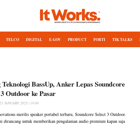
TELCO
DIGITAL
E-GOV
PRODUCT
FORTI
TIK TALKS
 Teknologi BassUp, Anker Lepas Soundcore
t 3 Outdoor ke Pasar
21 JANUARY 2025 | 10:00
ovations merilis speaker portabel terbaru, Soundcore Select 3 Outdoor.
ni dirancang untuk memberikan pengalaman audio premium kapan saja