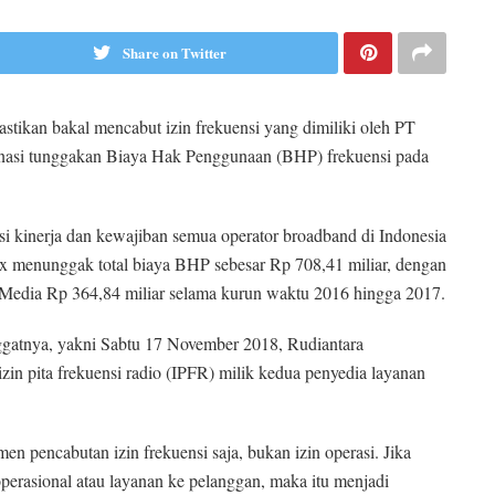
Share on Twitter
tikan bakal mencabut izin frekuensi yang dimiliki oleh PT
elunasi tunggakan Biaya Hak Penggunaan (BHP) frekuensi pada
i kinerja dan kewajiban semua operator broadband di Indonesia
ernux menunggak total biaya BHP sebesar Rp 708,41 miliar, dengan
t Media Rp 364,84 miliar selama kurun waktu 2016 hingga 2017.
nggatnya, yakni Sabtu 17 November 2018, Rudiantara
n pita frekuensi radio (IPFR) milik kedua penyedia layanan
 pencabutan izin frekuensi saja, bukan izin operasi. Jika
perasional atau layanan ke pelanggan, maka itu menjadi