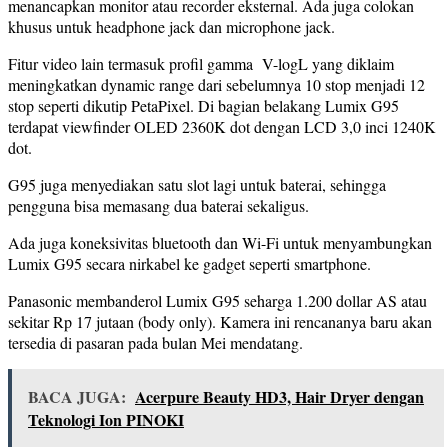
menancapkan monitor atau recorder eksternal. Ada juga colokan
khusus untuk headphone jack dan microphone jack.
Fitur video lain termasuk profil gamma V-logL yang diklaim
meningkatkan dynamic range dari sebelumnya 10 stop menjadi 12
stop seperti dikutip PetaPixel. Di bagian belakang Lumix G95
terdapat viewfinder OLED 2360K dot dengan LCD 3,0 inci 1240K
dot.
G95 juga menyediakan satu slot lagi untuk baterai, sehingga
pengguna bisa memasang dua baterai sekaligus.
Ada juga koneksivitas bluetooth dan Wi-Fi untuk menyambungkan
Lumix G95 secara nirkabel ke gadget seperti smartphone.
Panasonic membanderol Lumix G95 seharga 1.200 dollar AS atau
sekitar Rp 17 jutaan (body only). Kamera ini rencananya baru akan
tersedia di pasaran pada bulan Mei mendatang.
BACA JUGA:
Acerpure Beauty HD3, Hair Dryer dengan
Teknologi Ion PINOKI