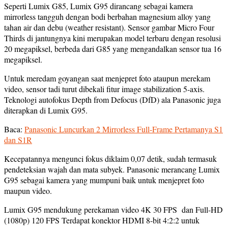
Seperti Lumix G85, Lumix G95 dirancang sebagai kamera
mirrorless tangguh dengan bodi berbahan magnesium alloy yang
tahan air dan debu (weather resistant). Sensor gambar Micro Four
Thirds di jantungnya kini merupakan model terbaru dengan resolusi
20 megapiksel, berbeda dari G85 yang mengandalkan sensor tua 16
megapiksel.
Untuk meredam goyangan saat menjepret foto ataupun merekam
video, sensor tadi turut dibekali fitur image stabilization 5-axis.
Teknologi autofokus Depth from Defocus (DfD) ala Panasonic juga
diterapkan di Lumix G95.
Baca:
Panasonic Luncurkan 2 Mirrorless Full-Frame Pertamanya S1
dan S1R
Kecepatannya mengunci fokus diklaim 0,07 detik, sudah termasuk
pendeteksian wajah dan mata subyek. Panasonic merancang Lumix
G95 sebagai kamera yang mumpuni baik untuk menjepret foto
maupun video.
Lumix G95 mendukung perekaman video 4K 30 FPS dan Full-HD
(1080p) 120 FPS Terdapat konektor HDMI 8-bit 4:2:2 untuk