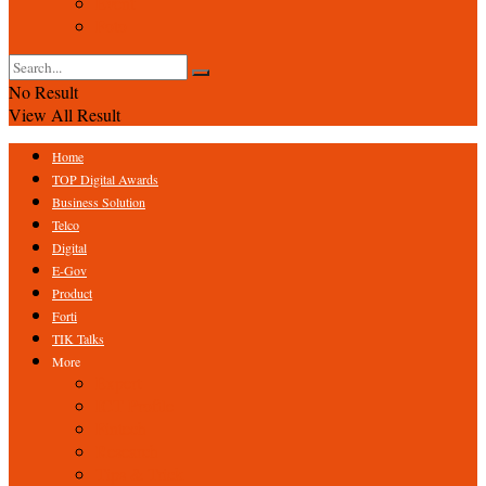
Event
Foto
No Result
View All Result
Home
TOP Digital Awards
Business Solution
Telco
Digital
E-Gov
Product
Forti
TIK Talks
More
Expert
ICT Profile
Fintech
Research
Tips & Trick