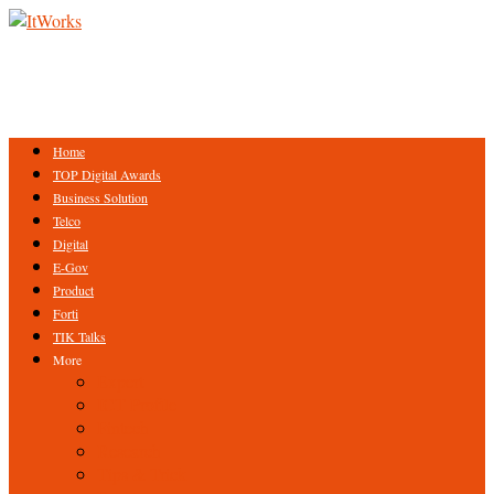
Home
TOP Digital Awards
Business Solution
Telco
Digital
E-Gov
Product
Forti
TIK Talks
More
Expert
ICT Profile
Fintech
Research
Tips & Trick