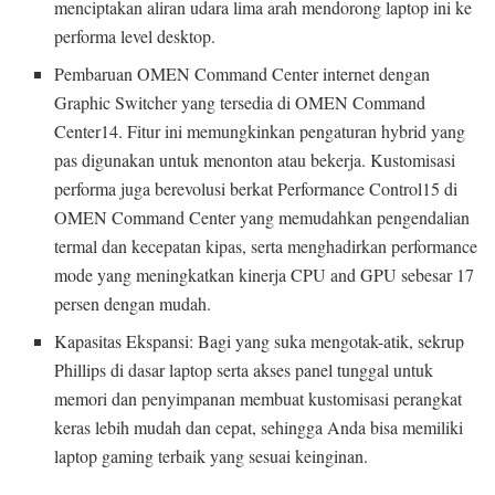
menciptakan aliran udara lima arah mendorong laptop ini ke
performa level desktop.
Pembaruan OMEN Command Center internet dengan
Graphic Switcher yang tersedia di OMEN Command
Center14. Fitur ini memungkinkan pengaturan hybrid yang
pas digunakan untuk menonton atau bekerja. Kustomisasi
performa juga berevolusi berkat Performance Control15 di
OMEN Command Center yang memudahkan pengendalian
termal dan kecepatan kipas, serta menghadirkan performance
mode yang meningkatkan kinerja CPU and GPU sebesar 17
persen dengan mudah.
Kapasitas Ekspansi: Bagi yang suka mengotak-atik, sekrup
Phillips di dasar laptop serta akses panel tunggal untuk
memori dan penyimpanan membuat kustomisasi perangkat
keras lebih mudah dan cepat, sehingga Anda bisa memiliki
laptop gaming terbaik yang sesuai keinginan.