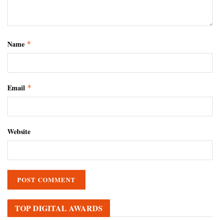
Name
*
Email
*
Website
TOP DIGITAL AWARDS