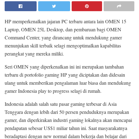
HP memperkenalkan jajaran PC terbaru antara lain OMEN 15
Laptop, OMEN 25L Desktop, dan pembaruan bagi OMEN
Command Center, yang dirancang untuk mendukung gamer
menunjukan skill terbaik selagi mengoptimalkan kapabilitas
perangkat yang mereka miliki.
Seri OMEN yang diperkenalkan ini ini merupakan tambahan
terbaru di portofolio gaming HP yang diciptakan dan didesain
ulang untuk memberikan pengalaman luar biasa dan mendukung
gamer Indonesia play to progress selagi di rumah.
Indonesia adalah salah satu pasar gaming terbesar di Asia
Tenggara dengan lebih dari 50 persen penduduknya merupakan
gamer, dan diperkirakan industri gaming lokalnya akan mencapai
pendapatan sebesar US$1 miliar tahun ini. Saat masyarakatnya
beradaptasi dengan new normal dalam bekerja dan belajar dari