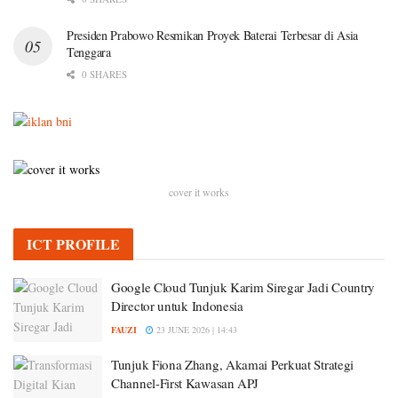
Presiden Prabowo Resmikan Proyek Baterai Terbesar di Asia
Tenggara
0 SHARES
cover it works
ICT PROFILE
Google Cloud Tunjuk Karim Siregar Jadi Country
Director untuk Indonesia
FAUZI
23 JUNE 2026 | 14:43
Tunjuk Fiona Zhang, Akamai Perkuat Strategi
Channel-First Kawasan APJ