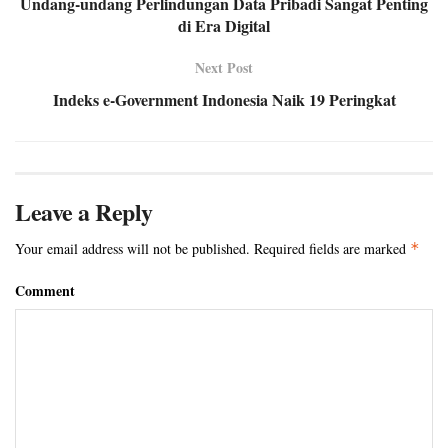
Undang-undang Perlindungan Data Pribadi Sangat Penting
di Era Digital
Next Post
Indeks e-Government Indonesia Naik 19 Peringkat
Leave a Reply
Your email address will not be published.
Required fields are marked
*
Comment