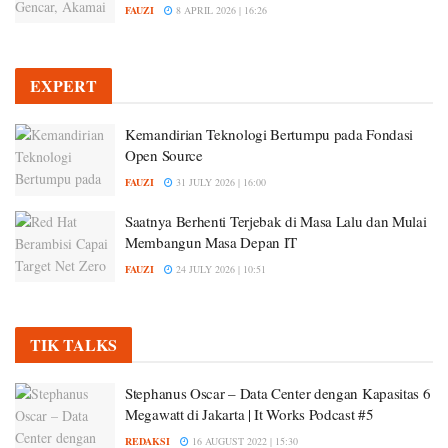
FAUZI
8 APRIL 2026 | 16:26
EXPERT
Kemandirian Teknologi Bertumpu pada Fondasi
Open Source
FAUZI
31 JULY 2026 | 16:00
Saatnya Berhenti Terjebak di Masa Lalu dan Mulai
Membangun Masa Depan IT
FAUZI
24 JULY 2026 | 10:51
TIK TALKS
Stephanus Oscar – Data Center dengan Kapasitas 6
Megawatt di Jakarta | It Works Podcast #5
REDAKSI
16 AUGUST 2022 | 15:30