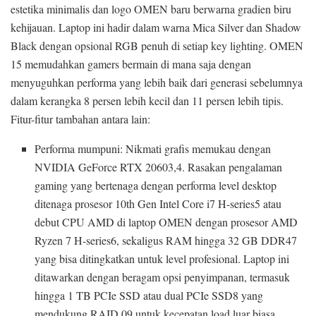
estetika minimalis dan logo OMEN baru berwarna gradien biru
kehijauan. Laptop ini hadir dalam warna Mica Silver dan Shadow
Black dengan opsional RGB penuh di setiap key lighting. OMEN
15 memudahkan gamers bermain di mana saja dengan
menyuguhkan performa yang lebih baik dari generasi sebelumnya
dalam kerangka 8 persen lebih kecil dan 11 persen lebih tipis.
Fitur-fitur tambahan antara lain:
Performa mumpuni: Nikmati grafis memukau dengan
NVIDIA GeForce RTX 20603,4. Rasakan pengalaman
gaming yang bertenaga dengan performa level desktop
ditenaga prosesor 10th Gen Intel Core i7 H-series5 atau
debut CPU AMD di laptop OMEN dengan prosesor AMD
Ryzen 7 H-series6, sekaligus RAM hingga 32 GB DDR47
yang bisa ditingkatkan untuk level profesional. Laptop ini
ditawarkan dengan beragam opsi penyimpanan, termasuk
hingga 1 TB PCIe SSD atau dual PCIe SSD8 yang
mendukung RAID 09 untuk kecepatan load luar biasa.