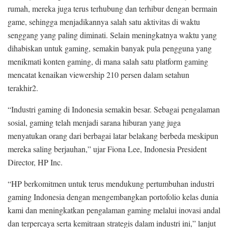
rumah, mereka juga terus terhubung dan terhibur dengan bermain
game, sehingga menjadikannya salah satu aktivitas di waktu
senggang yang paling diminati. Selain meningkatnya waktu yang
dihabiskan untuk gaming, semakin banyak pula pengguna yang
menikmati konten gaming, di mana salah satu platform gaming
mencatat kenaikan viewership 210 persen dalam setahun
terakhir2.
“Industri gaming di Indonesia semakin besar. Sebagai pengalaman
sosial, gaming telah menjadi sarana hiburan yang juga
menyatukan orang dari berbagai latar belakang berbeda meskipun
mereka saling berjauhan,” ujar Fiona Lee, Indonesia President
Director, HP Inc.
“HP berkomitmen untuk terus mendukung pertumbuhan industri
gaming Indonesia dengan mengembangkan portofolio kelas dunia
kami dan meningkatkan pengalaman gaming melalui inovasi andal
dan terpercaya serta kemitraan strategis dalam industri ini,” lanjut