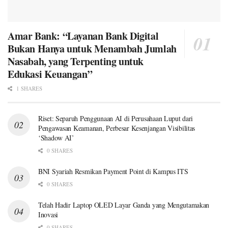
Amar Bank: “Layanan Bank Digital
Bukan Hanya untuk Menambah Jumlah
Nasabah, yang Terpenting untuk
Edukasi Keuangan”
1 SHARES
Riset: Separuh Penggunaan AI di Perusahaan Luput dari
Pengawasan Keamanan, Perbesar Kesenjangan Visibilitas
‘Shadow AI’
0 SHARES
BNI Syariah Resmikan Payment Point di Kampus ITS
0 SHARES
Telah Hadir Laptop OLED Layar Ganda yang Mengutamakan
Inovasi
0 SHARES