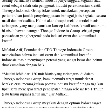
Seiring bersinarnya kembali industri penyelenggara kegiatan atau
event sebagai salah satu penggerak industri perekonomian kreatif,
Threego Indonesia Group fokus untuk melakukan percepatan
pertumbuhan jumlah penyelenggaraan berbagai jenis kegiatan secara
masif dan berkualitas. Hal ini akan dicapai melalui model bisnis
terintegrasi yang mengutamakan konsep kolaborasi kreatif antar unit
bisnis di bawah naungan Threego Indonesia Group sebagai grup
perusahaan yang bergerak pada industri event dan komunikasi
kreatif.
Miftakul Arif, Founder dan CEO Threego Indonesia Group
menjelaskan bahwa industri event dan komunikasi kreatif di
Indonesia masih menyimpan potensi yang sangat besar dan belum
dimaksimalkan dengan baik.
“Melalui lebih dari 120 unit bisnis yang terintegrasi di dalam
Threego Indonesia Group, kami memiliki target untuk dapat
berakselerasi meningkatkan potensi industri kreatif hingga tiga kali
lipat, serta mencapai target pendapatan hingga sebesar Rp 1 Triliun
(satu triliun rupiah) tahun ini,” ujar Miftakul.
Threego Indonesia Group meyakini dengan optimis bahwa target
tersebut akan tercapai melalui pemaksimalan konektifitas dan