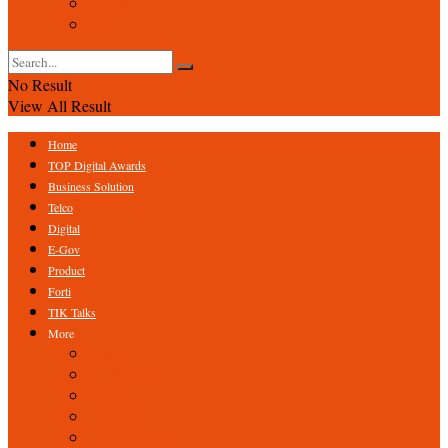
Event
Foto
No Result
View All Result
Home
TOP Digital Awards
Business Solution
Telco
Digital
E-Gov
Product
Forti
TIK Talks
More
Expert
ICT Profile
Fintech
Research
Tips & Trick