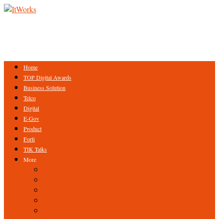
Home
TOP Digital Awards
Business Solution
Telco
Digital
E-Gov
Product
Forti
TIK Talks
More
Expert
ICT Profile
Fintech
Research
Tips & Trick