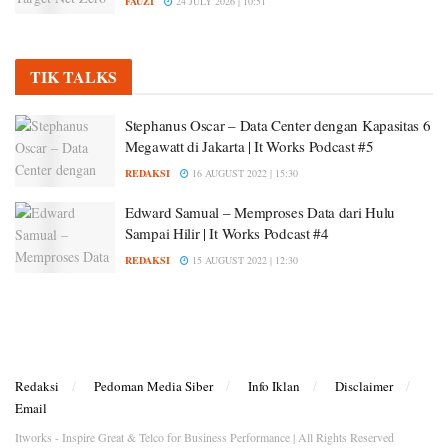
FAUZI
24 JULY 2026 | 10:51
TIK TALKS
Stephanus Oscar – Data Center dengan Kapasitas 6
Megawatt di Jakarta | It Works Podcast #5
REDAKSI
16 AUGUST 2022 | 15:30
Edward Samual – Memproses Data dari Hulu
Sampai Hilir | It Works Podcast #4
REDAKSI
15 AUGUST 2022 | 12:30
Redaksi
Pedoman Media Siber
Info Iklan
Disclaimer
Email
Itworks - Inspire Great & Telco for Business Performance | All Rights Reserved