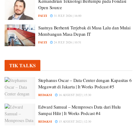
Kemandirian Teknologi Bertumpu pada Fondasi
Open Source
FAUZI
31 JULY 2026 | 16:00
Saatnya Berhenti Terjebak di Masa Lalu dan Mulai
Membangun Masa Depan IT
FAUZI
24 JULY 2026 | 10:51
TIK TALKS
Stephanus Oscar – Data Center dengan Kapasitas 6
Megawatt di Jakarta | It Works Podcast #5
REDAKSI
16 AUGUST 2022 | 15:30
Edward Samual – Memproses Data dari Hulu
Sampai Hilir | It Works Podcast #4
REDAKSI
15 AUGUST 2022 | 12:30