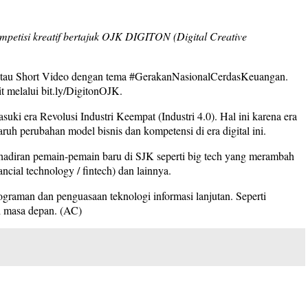
petisi kreatif bertajuk OJK DIGITON (Digital Creative
asi, atau Short Video dengan tema #GerakanNasionalCerdasKeuangan.
 melalui bit.ly/DigitonOJK.
ki era Revolusi Industri Keempat (Industri 4.0). Hal ini karena era
aruh perubahan model bisnis dan kompetensi di era digital ini.
ehadiran pemain-pemain baru di SJK seperti big tech yang merambah
ncial technology / fintech) dan lainnya.
graman dan penguasaan teknologi informasi lanjutan. Seperti
di masa depan. (AC)