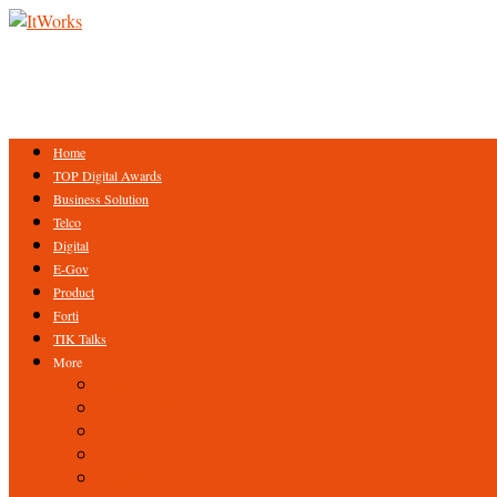
Home
TOP Digital Awards
Business Solution
Telco
Digital
E-Gov
Product
Forti
TIK Talks
More
Expert
ICT Profile
Fintech
Research
Tips & Trick