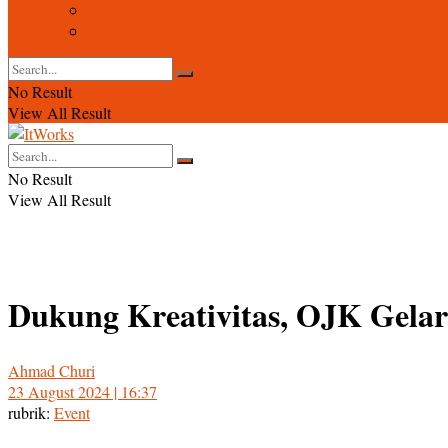
Event
Foto
No Result
View All Result
No Result
View All Result
Dukung Kreativitas, OJK Gelar 
Ahmad Churi
23 August 2024 | 16:37
rubrik:
Event