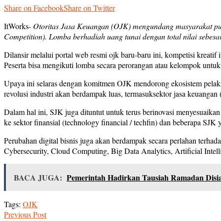
Share on Facebook
Share on Twitter
ItWorks-
Otoritas Jasa Keuangan (OJK) mengundang masyarakat publ
Competition). Lomba berhadiah uang tunai dengan total nilai sebesa
Dilansir melalui portal web resmi ojk baru-baru ini, kompetisi krea
Peserta bisa mengikuti lomba secara perorangan atau kelompok untuk
Upaya ini selaras dengan komitmen OJK mendorong ekosistem pelaku sa
revolusi industri akan berdampak luas, termasuksektor jasa keuangan (
Dalam hal ini, SJK juga dituntut untuk terus berinovasi menyesuaik
ke sektor finansial (technology financial / techfin) dan beberapa SJK
Perubahan digital bisnis juga akan berdampak secara perlahan terha
Cybersecurity, Cloud Computing, Big Data Analytics, Artificial Inte
BACA JUGA:
Pemerintah Hadirkan Tausiah Ramadan Disi
Tags:
OJK
Previous Post