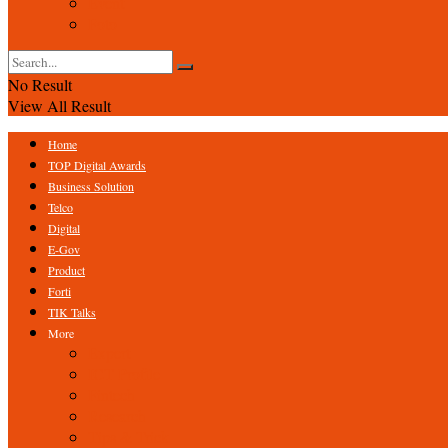
Event
Foto
No Result
View All Result
Home
TOP Digital Awards
Business Solution
Telco
Digital
E-Gov
Product
Forti
TIK Talks
More
Expert
ICT Profile
Fintech
Research
Tips & Trick