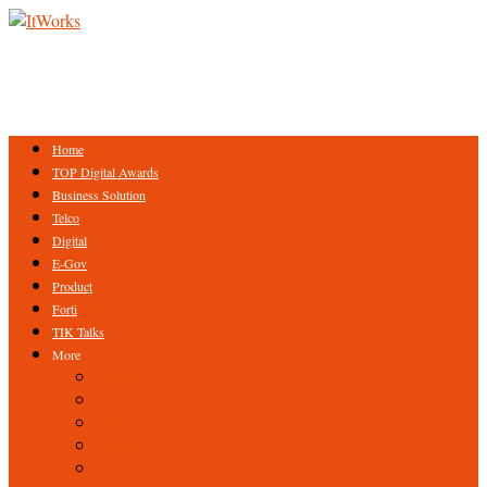
Home
TOP Digital Awards
Business Solution
Telco
Digital
E-Gov
Product
Forti
TIK Talks
More
Expert
ICT Profile
Fintech
Research
Tips & Trick