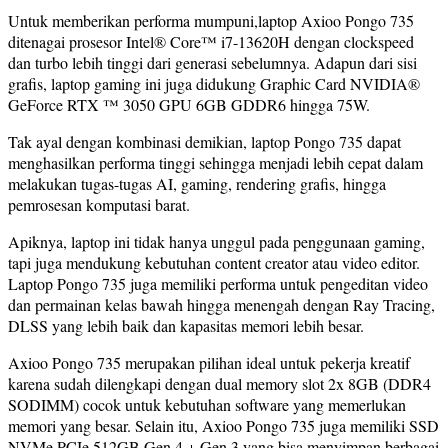
Untuk memberikan performa mumpuni,laptop Axioo Pongo 735
ditenagai prosesor Intel® Core™ i7-13620H dengan clockspeed
dan turbo lebih tinggi dari generasi sebelumnya. Adapun dari sisi
grafis, laptop gaming ini juga didukung Graphic Card NVIDIA®
GeForce RTX ™ 3050 GPU 6GB GDDR6 hingga 75W.
Tak ayal dengan kombinasi demikian, laptop Pongo 735 dapat
menghasilkan performa tinggi sehingga menjadi lebih cepat dalam
melakukan tugas-tugas AI, gaming, rendering grafis, hingga
pemrosesan komputasi barat.
Apiknya, laptop ini tidak hanya unggul pada penggunaan gaming,
tapi juga mendukung kebutuhan content creator atau video editor.
Laptop Pongo 735 juga memiliki performa untuk pengeditan video
dan permainan kelas bawah hingga menengah dengan Ray Tracing,
DLSS yang lebih baik dan kapasitas memori lebih besar.
Axioo Pongo 735 merupakan pilihan ideal untuk pekerja kreatif
karena sudah dilengkapi dengan dual memory slot 2x 8GB (DDR4
SODIMM) cocok untuk kebutuhan software yang memerlukan
memori yang besar. Selain itu, Axioo Pongo 735 juga memiliki SSD
NVMe PCIe 512GB Gen 4 + Gen 3 yang bisa menyimpan berbagai