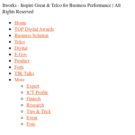
Itworks - Inspire Great & Telco for Business Performance | All
Rights Reserved
Home
TOP Digital Awards
Business Solution
Telco
Digital
E-Gov
Product
Forti
TIK Talks
More
Expert
ICT Profile
Fintech
Research
Tips & Trick
Event
Foto