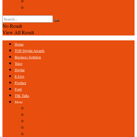
Event
Foto
No Result
View All Result
Home
TOP Digital Awards
Business Solution
Telco
Digital
E-Gov
Product
Forti
TIK Talks
More
Expert
ICT Profile
Fintech
Research
Tips & Trick