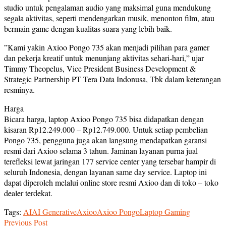
studio untuk pengalaman audio yang maksimal guna mendukung
segala aktivitas, seperti mendengarkan musik, menonton film, atau
bermain game dengan kualitas suara yang lebih baik.
”Kami yakin Axioo Pongo 735 akan menjadi pilihan para gamer
dan pekerja kreatif untuk menunjang aktivitas sehari-hari,” ujar
Timmy Theopelus, Vice President Business Development &
Strategic Partnership PT Tera Data Indonusa, Tbk dalam keterangan
resminya.
Harga
Bicara harga, laptop Axioo Pongo 735 bisa didapatkan dengan
kisaran Rp12.249.000 – Rp12.749.000. Untuk setiap pembelian
Pongo 735, pengguna juga akan langsung mendapatkan garansi
resmi dari Axioo selama 3 tahun. Jaminan layanan purna jual
terefleksi lewat jaringan 177 service center yang tersebar hampir di
seluruh Indonesia, dengan layanan same day service. Laptop ini
dapat diperoleh melalui online store resmi Axioo dan di toko – toko
dealer terdekat.
Tags:
AI
AI Generative
Axioo
Axioo Pongo
Laptop Gaming
Previous Post