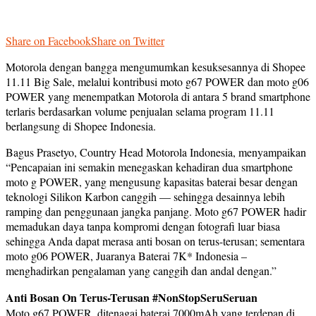
Share on Facebook
Share on Twitter
Motorola dengan bangga mengumumkan kesuksesannya di Shopee
11.11 Big Sale, melalui kontribusi moto g67 POWER dan moto g06
POWER yang menempatkan Motorola di antara 5 brand smartphone
terlaris berdasarkan volume penjualan selama program 11.11
berlangsung di Shopee Indonesia.
Bagus Prasetyo, Country Head Motorola Indonesia, menyampaikan
“Pencapaian ini semakin menegaskan kehadiran dua smartphone
moto g POWER, yang mengusung kapasitas baterai besar dengan
teknologi Silikon Karbon canggih — sehingga desainnya lebih
ramping dan penggunaan jangka panjang. Moto g67 POWER hadir
memadukan daya tanpa kompromi dengan fotografi luar biasa
sehingga Anda dapat merasa anti bosan on terus-terusan; sementara
moto g06 POWER, Juaranya Baterai 7K* Indonesia –
menghadirkan pengalaman yang canggih dan andal dengan.”
Anti Bosan On Terus-Terusan #NonStopSeruSeruan
Moto g67 POWER, ditenagai baterai 7000mAh yang terdepan di