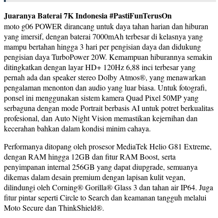
Juaranya Baterai 7K Indonesia #PastiFunTerusOn
moto g06 POWER dirancang untuk daya tahan harian dan hiburan
yang imersif, dengan baterai 7000mAh terbesar di kelasnya yang
mampu bertahan hingga 3 hari per pengisian daya dan didukung
pengisian daya TurboPower 20W. Kemampuan hiburannya semakin
ditingkatkan dengan layar HD+ 120Hz 6,88 inci terbesar yang
pernah ada dan speaker stereo Dolby Atmos®, yang menawarkan
pengalaman menonton dan audio yang luar biasa. Untuk fotografi,
ponsel ini menggunakan sistem kamera Quad Pixel 50MP yang
serbaguna dengan mode Portrait berbasis AI untuk potret berkualitas
profesional, dan Auto Night Vision memastikan kejernihan dan
kecerahan bahkan dalam kondisi minim cahaya.
Performanya ditopang oleh prosesor MediaTek Helio G81 Extreme,
dengan RAM hingga 12GB dan fitur RAM Boost, serta
penyimpanan internal 256GB yang dapat diupgrade, semuanya
dikemas dalam desain premium dengan lapisan kulit vegan,
dilindungi oleh Corning® Gorilla® Glass 3 dan tahan air IP64. Juga
fitur pintar seperti Circle to Search dan keamanan tangguh melalui
Moto Secure dan ThinkShield®.