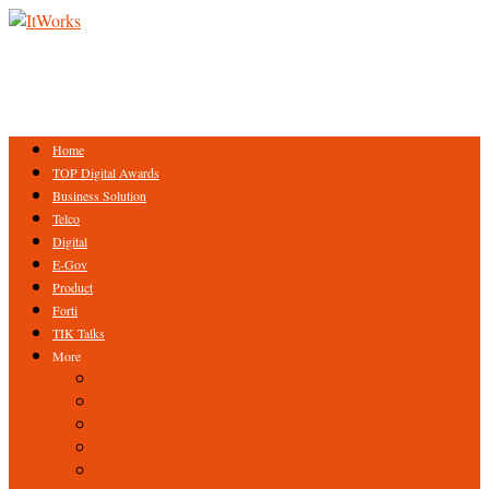
Home
TOP Digital Awards
Business Solution
Telco
Digital
E-Gov
Product
Forti
TIK Talks
More
Expert
ICT Profile
Fintech
Research
Tips & Trick