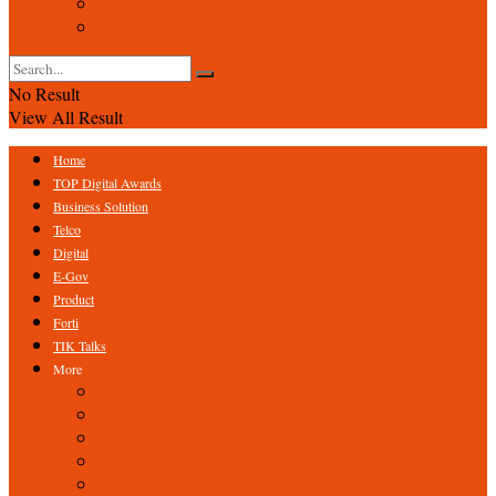
Event
Foto
No Result
View All Result
Home
TOP Digital Awards
Business Solution
Telco
Digital
E-Gov
Product
Forti
TIK Talks
More
Expert
ICT Profile
Fintech
Research
Tips & Trick