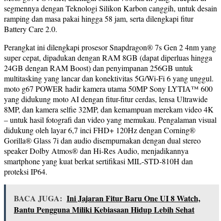
segmennya dengan Teknologi Silikon Karbon canggih, untuk desain
ramping dan masa pakai hingga 58 jam, serta dilengkapi fitur
Battery Care 2.0.
Perangkat ini dilengkapi prosesor Snapdragon® 7s Gen 2 4nm yang
super cepat, dipadukan dengan RAM 8GB (dapat diperluas hingga
24GB dengan RAM Boost) dan penyimpanan 256GB untuk
multitasking yang lancar dan konektivitas 5G/Wi-Fi 6 yang unggul.
moto g67 POWER hadir kamera utama 50MP Sony LYTIA™ 600
yang didukung moto AI dengan fitur-fitur cerdas, lensa Ultrawide
8MP, dan kamera selfie 32MP, dan kemampuan merekam video 4K
– untuk hasil fotografi dan video yang memukau. Pengalaman visual
didukung oleh layar 6,7 inci FHD+ 120Hz dengan Corning®
Gorilla® Glass 7i dan audio disempurnakan dengan dual stereo
speaker Dolby Atmos® dan Hi-Res Audio, menjadikannya
smartphone yang kuat berkat sertifikasi MIL-STD-810H dan
proteksi IP64.
BACA JUGA:
Ini Jajaran Fitur Baru One UI 8 Watch,
Bantu Pengguna Miliki Kebiasaan Hidup Lebih Sehat