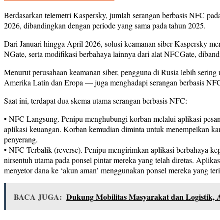
Berdasarkan telemetri Kaspersky, jumlah serangan berbasis NFC pad
2026, dibandingkan dengan periode yang sama pada tahun 2025.
Dari Januari hingga April 2026, solusi keamanan siber Kaspersky
NGate, serta modifikasi berbahaya lainnya dari alat NFCGate, diban
Menurut perusahaan keamanan siber, pengguna di Rusia lebih sering
Amerika Latin dan Eropa — juga menghadapi serangan berbasis NFC
Saat ini, terdapat dua skema utama serangan berbasis NFC:
• NFC Langsung. Penipu menghubungi korban melalui aplikasi pesan
aplikasi keuangan. Korban kemudian diminta untuk menempelkan kartu
penyerang.
• NFC Terbalik (reverse). Penipu mengirimkan aplikasi berbahaya k
nirsentuh utama pada ponsel pintar mereka yang telah diretas. Apli
menyetor dana ke ‘akun aman’ menggunakan ponsel mereka yang terin
BACA JUGA:
Dukung Mobilitas Masyarakat dan Logistik,