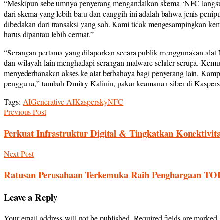
“Meskipun sebelumnya penyerang mengandalkan skema ‘NFC langsung
dari skema yang lebih baru dan canggih ini adalah bahwa jenis penipua
dibedakan dari transaksi yang sah. Kami tidak mengesampingkan kem
harus dipantau lebih cermat.”
“Serangan pertama yang dilaporkan secara publik menggunakan alat N
dan wilayah lain menghadapi serangan malware seluler serupa. Kem
menyederhanakan akses ke alat berbahaya bagi penyerang lain. Ka
pengguna,” tambah Dmitry Kalinin, pakar keamanan siber di Kaspers
Tags:
AI
Generative AI
Kaspersky
NFC
Previous Post
Perkuat Infrastruktur Digital & Tingkatkan Konektivit
Next Post
Ratusan Perusahaan Terkemuka Raih Penghargaan TO
Leave a Reply
Your email address will not be published.
Required fields are marked