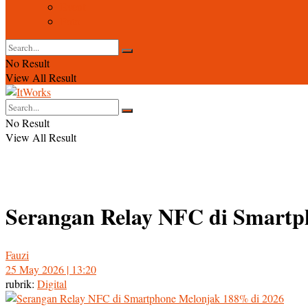
Event
Foto
No Result
View All Result
No Result
View All Result
Serangan Relay NFC di Smartp
Fauzi
25 May 2026 | 13:20
rubrik:
Digital