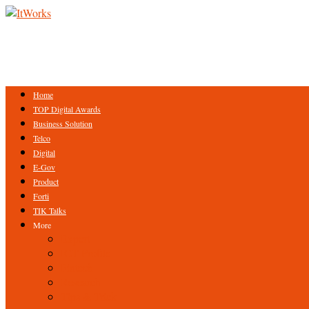
Home
TOP Digital Awards
Business Solution
Telco
Digital
E-Gov
Product
Forti
TIK Talks
More
Expert
ICT Profile
Fintech
Research
Tips & Trick