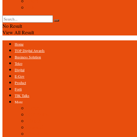
Event
Foto
No Result
View All Result
Home
TOP Digital Awards
Business Solution
Telco
Digital
E-Gov
Product
Forti
TIK Talks
More
Expert
ICT Profile
Fintech
Research
Tips & Trick