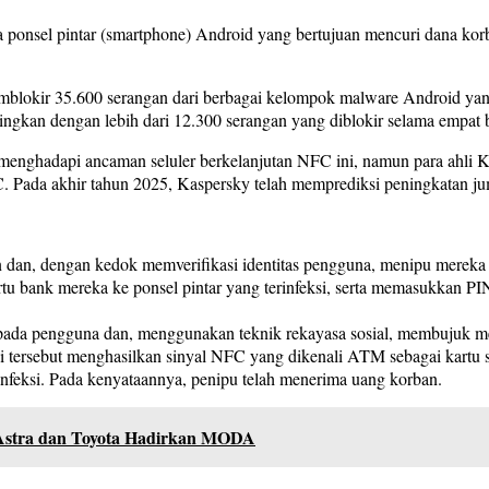
a ponsel pintar (smartphone) Android yang bertujuan mencuri dana ko
 memblokir 35.600 serangan dari berbagai kelompok malware Android 
dingkan dengan lebih dari 12.300 serangan yang diblokir selama empat 
 menghadapi ancaman seluler berkelanjutan NFC ini, namun para ahli 
. Pada akhir tahun 2025, Kaspersky telah memprediksi peningkatan 
 dan, dengan kedok memverifikasi identitas pengguna, menipu merek
 bank mereka ke ponsel pintar yang terinfeksi, serta memasukkan PIN
epada pengguna dan, menggunakan teknik rekayasa sosial, membujuk me
kasi tersebut menghasilkan sinyal NFC yang dikenali ATM sebagai kart
feksi. Pada kenyataannya, penipu telah menerima uang korban.
 Astra dan Toyota Hadirkan MODA