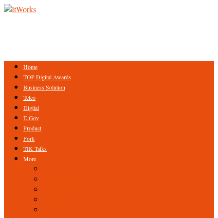
Home
TOP Digital Awards
Business Solution
Telco
Digital
E-Gov
Product
Forti
TIK Talks
More
Expert
ICT Profile
Fintech
Research
Tips & Trick