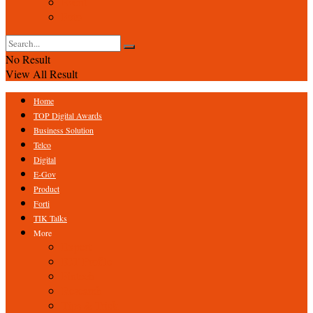
Event
Foto
No Result
View All Result
Home
TOP Digital Awards
Business Solution
Telco
Digital
E-Gov
Product
Forti
TIK Talks
More
Expert
ICT Profile
Fintech
Research
Tips & Trick