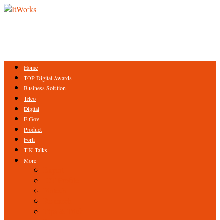
Home
TOP Digital Awards
Business Solution
Telco
Digital
E-Gov
Product
Forti
TIK Talks
More
Expert
ICT Profile
Fintech
Research
Tips & Trick