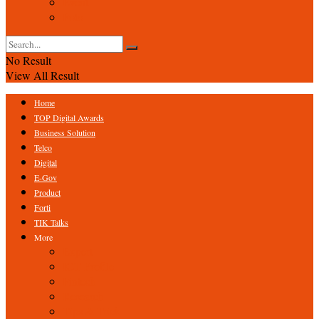
Event
Foto
No Result
View All Result
Home
TOP Digital Awards
Business Solution
Telco
Digital
E-Gov
Product
Forti
TIK Talks
More
Expert
ICT Profile
Fintech
Research
Tips & Trick