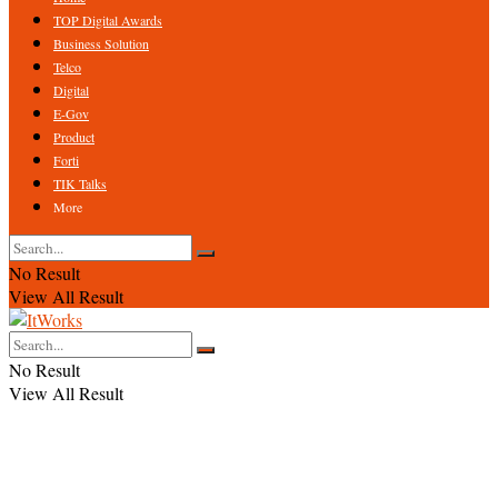
TOP Digital Awards
Business Solution
Telco
Digital
E-Gov
Product
Forti
TIK Talks
More
No Result
View All Result
No Result
View All Result