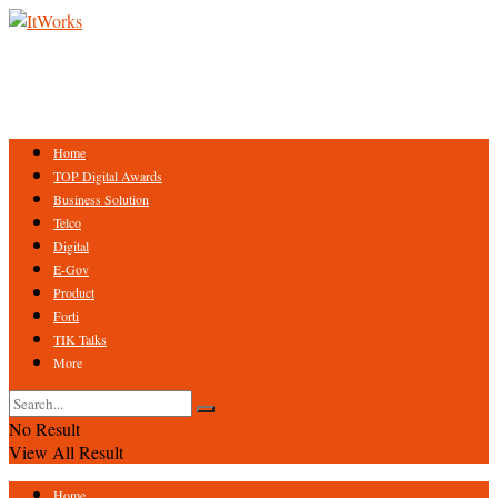
Home
TOP Digital Awards
Business Solution
Telco
Digital
E-Gov
Product
Forti
TIK Talks
More
No Result
View All Result
Home