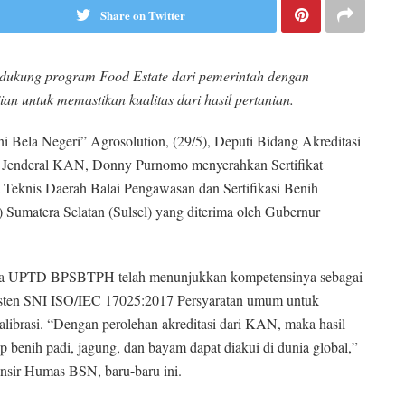
Share on Twitter
ndukung program Food Estate dari pemerintah dengan
n untuk memastikan kualitas dari hasil pertanian.
i Bela Negeri” Agrosolution, (29/5), Deputi Bidang Akreditasi
is Jenderal KAN, Donny Purnomo menyerahkan Sertifikat
 Teknis Daerah Balai Pengawasan dan Sertifikasi Benih
matera Selatan (Sulsel) yang diterima oleh Gubernur
bahwa UPTD BPSBTPH telah menunjukkan kompetensinya sebagai
sisten SNI ISO/IEC 17025:2017 Persyaratan umum untuk
alibrasi. “Dengan perolehan akreditasi dari KAN, maka hasil
enih padi, jagung, dan bayam dapat diakui di dunia global,”
lansir Humas BSN, baru-baru ini.