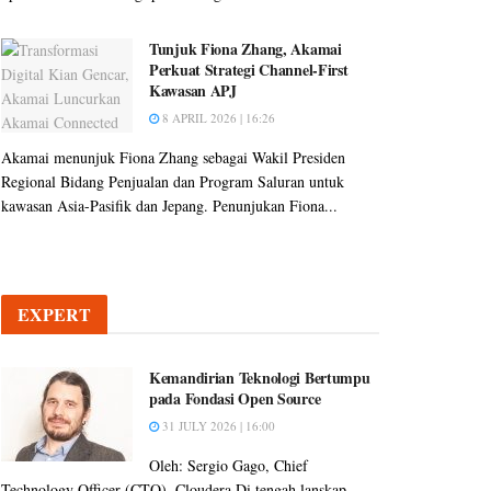
Tunjuk Fiona Zhang, Akamai
Perkuat Strategi Channel-First
Kawasan APJ
8 APRIL 2026 | 16:26
Akamai menunjuk Fiona Zhang sebagai Wakil Presiden
Regional Bidang Penjualan dan Program Saluran untuk
kawasan Asia-Pasifik dan Jepang. Penunjukan Fiona...
EXPERT
Kemandirian Teknologi Bertumpu
pada Fondasi Open Source
31 JULY 2026 | 16:00
Oleh: Sergio Gago, Chief
Technology Officer (CTO), Cloudera Di tengah lanskap