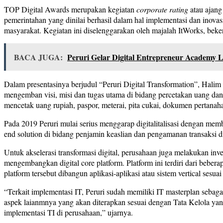
TOP Digital Awards merupakan kegiatan
corporate rating
atau ajang
pemerintahan yang dinilai berhasil dalam hal implementasi dan inova
masyarakat. Kegiatan ini diselenggarakan oleh majalah ItWorks, bek
BACA JUGA:
Peruri Gelar Digital Entrepreneur Academy Le
Dalam presentasinya berjudul “Peruri Digital Transformation”, Hali
mengemban visi, misi dan tugas utama di bidang percetakan uang dan
mencetak uang rupiah, paspor, meterai, pita cukai, dokumen pertanahan,
Pada 2019 Peruri mulai serius menggarap digitalitalisasi dengan memba
end solution di bidang penjamin keaslian dan pengamanan transaksi dig
Untuk akselerasi transformasi digital, perusahaan juga melakukan inv
mengembangkan digital core platform. Platform ini terdiri dari beberap
platform tersebut dibangun aplikasi-aplikasi atau sistem vertical se
“Terkait implementasi IT, Peruri sudah memiliki IT masterplan sebag
aspek laianmnya yang akan diterapkan sesuai dengan Tata Kelola yang
implementasi TI di perusahaan,” ujarnya.