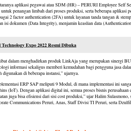
i antaranya aplikasi pegawai atau SDM (HR) – PERURI Employee Self 
i untuk penangan limbah dari proses produksi, serta beberapa aplikasi
 2 factor authentication (2FA) untuk layanan tanda tangan & stempel
an isi dokumen (Data Integrity), menjamin keaslian data (Authenticati
al Technology Expo 2022 Resmi Dibuka
 terlibat dalam menghadirkan produk LinkAja yang merupakan sinergi BU
teknologi informasi sekaligus memberi kemudahan bagi pengguna jasa da
h digunakan di beberapa instansi,” ujarnya.
plementasi ERP SAP meliputi 9 Modul, di mana implementasi ini sang
s (IoT). Dengan aplikasi digital ini, semua proses bisnis perusahaan da
an juga bisa efisiensi dari sisi cost produksi,” ujar Halim Sulasmono,
te Communications Peruri, Anas, Staff Divisi TI Peruri, serta Dzulfik