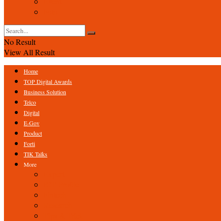
Event
Foto
No Result
View All Result
Home
TOP Digital Awards
Business Solution
Telco
Digital
E-Gov
Product
Forti
TIK Talks
More
Expert
ICT Profile
Fintech
Research
Tips & Trick