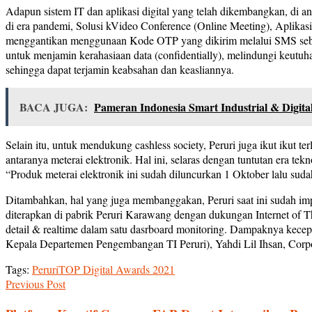
Adapun sistem IT dan aplikasi digital yang telah dikembangkan, d
di era pandemi, Solusi kVideo Conference (Online Meeting), Aplikas
menggantikan menggunaan Kode OTP yang dikirim melalui SMS sebagai
untuk menjamin kerahasiaan data (confidentially), melindungi keutuh
sehingga dapat terjamin keabsahan dan keasliannya.
BACA JUGA:
Pameran Indonesia Smart Industrial & Digit
Selain itu, untuk mendukung cashless society, Peruri juga ikut ikut
antaranya meterai elektronik. Hal ini, selaras dengan tuntutan era 
“Produk meterai elektronik ini sudah diluncurkan 1 Oktober lalu suda
Ditambahkan, hal yang juga membanggakan, Peruri saat ini sudah im
diterapkan di pabrik Peruri Karawang dengan dukungan Internet of Thin
detail & realtime dalam satu dasrboard monitoring. Dampaknya kecepat
Kepala Departemen Pengembangan TI Peruri), Yahdi Lil Ihsan, Corpora
Tags:
Peruri
TOP Digital Awards 2021
Previous Post