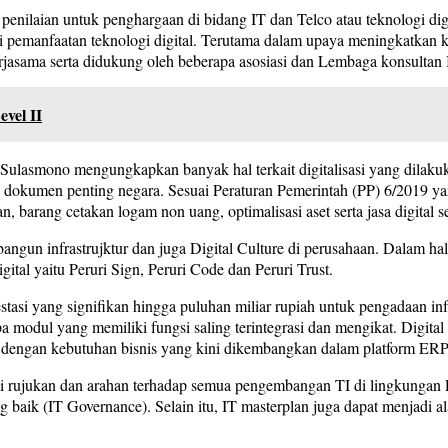
 penilaian untuk penghargaan di bidang IT dan Telco atau teknologi digi
si pemanfaatan teknologi digital. Terutama dalam upaya meningkatkan 
erjasama serta didukung oleh beberapa asosiasi dan Lembaga konsulta
vel II
m Sulasmono mengungkapkan banyak hal terkait digitalisasi yang dila
 dokumen penting negara. Sesuai Peraturan Pemerintah (PP) 6/2019 ya
 barang cetakan logam non uang, optimalisasi aset serta jasa digital se
ngun infrastrujktur dan juga Digital Culture di perusahaan. Dalam hala 
ital yaitu Peruri Sign, Peruri Code dan Peruri Trust.
estasi yang signifikan hingga puluhan miliar rupiah untuk pengadaan in
a modul yang memiliki fungsi saling terintegrasi dan mengikat. Digital 
suai dengan kebutuhan bisnis yang kini dikembangkan dalam platform ER
ai rujukan dan arahan terhadap semua pengembangan TI di lingkungan P
 baik (IT Governance). Selain itu, IT masterplan juga dapat menjadi 