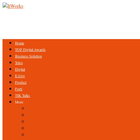
Home
TOP Digital Awards
Business Solution
Telco
Digital
E-Gov
Product
Forti
TIK Talks
More
Expert
ICT Profile
Fintech
Research
Tips & Trick