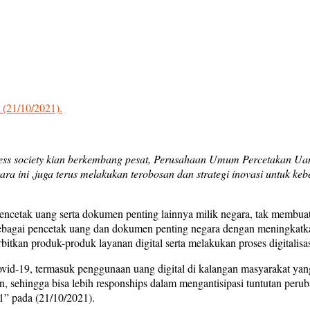
(21/10/2021).
hless society kian berkembang pesat, Perusahaan Umum Percetakan Uan
a ini ,juga terus melakukan terobosan dan strategi inovasi untuk kebe
etak uang serta dokumen penting lainnya milik negara, tak membuat Per
 sebagai pencetak uang dan dokumen penting negara dengan meningkatk
an produk-produk layanan digital serta melakukan proses digitalisasi 
 Covid-19, termasuk penggunaan uang digital di kalangan masyarakat y
en, sehingga bisa lebih responships dalam mengantisipasi tuntutan per
” pada (21/10/2021).