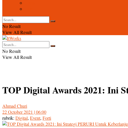
Event
Foto
No Result
View All Result
No Result
View All Result
TOP Digital Awards 2021: Ini 
Ahmad Churi
22 October 2021 | 06:00
rubrik:
Digital
,
Event
,
Forti