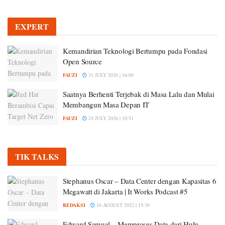
EXPERT
Kemandirian Teknologi Bertumpu pada Fondasi
Open Source
FAUZI
31 JULY 2026 | 16:00
Saatnya Berhenti Terjebak di Masa Lalu dan Mulai
Membangun Masa Depan IT
FAUZI
24 JULY 2026 | 10:51
TIK TALKS
Stephanus Oscar – Data Center dengan Kapasitas 6
Megawatt di Jakarta | It Works Podcast #5
REDAKSI
16 AUGUST 2022 | 15:30
Edward Samual – Memproses Data dari Hulu