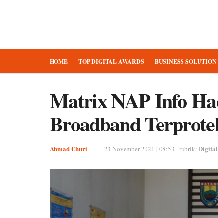
HOME
TOP DIGITAL AWARDS
BUSINESS SOLUTION
Matrix NAP Info Ha
Broadband Terprote
Ahmad Churi
Digital
23 November 2021 | 08:53
rubrik: