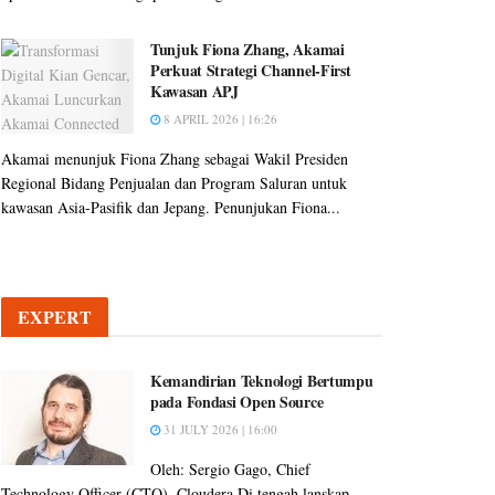
Tunjuk Fiona Zhang, Akamai
Perkuat Strategi Channel-First
Kawasan APJ
8 APRIL 2026 | 16:26
Akamai menunjuk Fiona Zhang sebagai Wakil Presiden
Regional Bidang Penjualan dan Program Saluran untuk
kawasan Asia-Pasifik dan Jepang. Penunjukan Fiona...
EXPERT
Kemandirian Teknologi Bertumpu
pada Fondasi Open Source
31 JULY 2026 | 16:00
Oleh: Sergio Gago, Chief
Technology Officer (CTO), Cloudera Di tengah lanskap