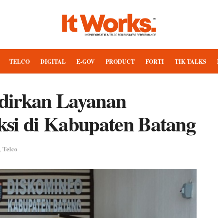
TELCO
DIGITAL
E-GOV
PRODUCT
FORTI
TIK TALKS
dirkan Layanan
ksi di Kabupaten Batang
Telco
,