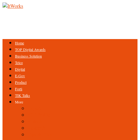
Home
TOP Digital Awards
Business Solution
Telco
Digital
E-Gov
Product
Forti
TIK Talks
More
Expert
ICT Profile
Fintech
Research
Tips & Trick