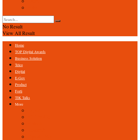
Event
Foto
No Result
View All Result
Home
TOP Digital Awards
Business Solution
Telco
Digital
E-Gov
Product
Forti
TIK Talks
More
Expert
ICT Profile
Fintech
Research
Tips & Trick