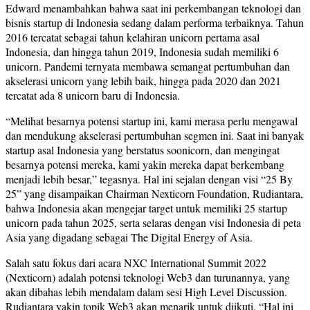
Edward menambahkan bahwa saat ini perkembangan teknologi dan
bisnis startup di Indonesia sedang dalam performa terbaiknya. Tahun
2016 tercatat sebagai tahun kelahiran unicorn pertama asal
Indonesia, dan hingga tahun 2019, Indonesia sudah memiliki 6
unicorn. Pandemi ternyata membawa semangat pertumbuhan dan
akselerasi unicorn yang lebih baik, hingga pada 2020 dan 2021
tercatat ada 8 unicorn baru di Indonesia.
“Melihat besarnya potensi startup ini, kami merasa perlu mengawal
dan mendukung akselerasi pertumbuhan segmen ini. Saat ini banyak
startup asal Indonesia yang berstatus soonicorn, dan mengingat
besarnya potensi mereka, kami yakin mereka dapat berkembang
menjadi lebih besar,” tegasnya. Hal ini sejalan dengan visi “25 By
25” yang disampaikan Chairman Nexticorn Foundation, Rudiantara,
bahwa Indonesia akan mengejar target untuk memiliki 25 startup
unicorn pada tahun 2025, serta selaras dengan visi Indonesia di peta
Asia yang digadang sebagai The Digital Energy of Asia.
Salah satu fokus dari acara NXC International Summit 2022
(Nexticorn) adalah potensi teknologi Web3 dan turunannya, yang
akan dibahas lebih mendalam dalam sesi High Level Discussion.
Rudiantara yakin topik Web3 akan menarik untuk diikuti. “Hal ini