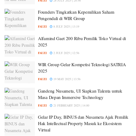
FAUZI
28 JULY 2025 | 20:56
Founders Tingkatkan Kepemilikan Saham
Pengendali di WIR Group
FAUZI
8 JULY 2025 | 13:19
Alfamind Gaet 200 Ribu Pemilik Toko Virtual di
2025
FAUZI
2 JULY 2025 | 12:56
WIR Group Gelar Kompetisi Teknologi SATRIA
2025
FAUZI
19 MAY 2025 | 13:56
Gandeng Nusameta, UI Siapkan Talenta untuk
Masa Depan Immersive Technology
FAUZI
21 FEBRUARY 2025 | 14:00
Gelar IP Day, BINUS dan Nusameta Ajak Pemilik
Hak Intellectual Property Masuk ke Ekosistem
Virtual