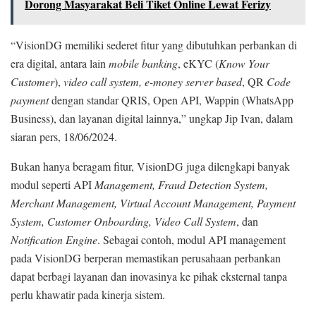
Dorong Masyarakat Beli Tiket Online Lewat Ferizy
“VisionDG memiliki sederet fitur yang dibutuhkan perbankan di
era digital, antara lain
mobile banking
, eKYC (
Know Your
Customer
),
video call system, e-money server based
, QR
Code
payment
dengan standar QRIS, Open API, Wappin (WhatsApp
Business), dan layanan digital lainnya,” ungkap Jip Ivan, dalam
siaran pers, 18/06/2024.
Bukan hanya beragam fitur, VisionDG juga dilengkapi banyak
modul seperti API
Management, Fraud Detection System,
Merchant Management, Virtual Account Management, Payment
System, Customer Onboarding, Video Call System
, dan
Notification Engine
. Sebagai contoh, modul API management
pada VisionDG berperan memastikan perusahaan perbankan
dapat berbagi layanan dan inovasinya ke pihak eksternal tanpa
perlu khawatir pada kinerja sistem.