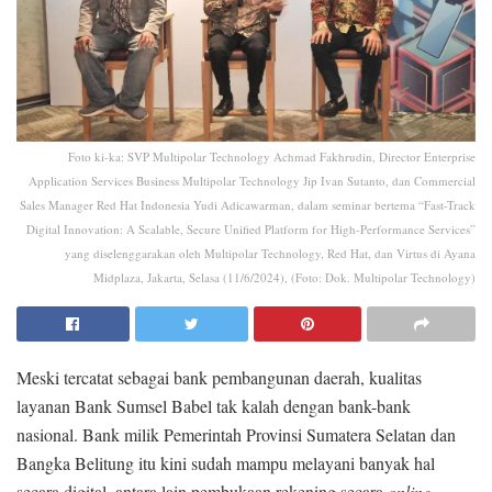
Foto ki-ka: SVP Multipolar Technology Achmad Fakhrudin, Director Enterprise
Application Services Business Multipolar Technology Jip Ivan Sutanto, dan Commercial
Sales Manager Red Hat Indonesia Yudi Adicawarman, dalam seminar bertema “Fast-Track
Digital Innovation: A Scalable, Secure Unified Platform for High-Performance Services”
yang diselenggarakan oleh Multipolar Technology, Red Hat, dan Virtus di Ayana
Midplaza, Jakarta, Selasa (11/6/2024), (Foto: Dok. Multipolar Technology)
Meski tercatat sebagai bank pembangunan daerah, kualitas
layanan Bank Sumsel Babel tak kalah dengan bank-bank
nasional. Bank milik Pemerintah Provinsi Sumatera Selatan dan
Bangka Belitung itu kini sudah mampu melayani banyak hal
secara digital, antara lain pembukaan rekening secara
online