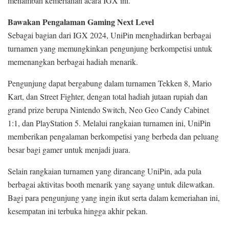
menambah kemeriahan acara IGX ini.
Bawakan Pengalaman Gaming Next Level
Sebagai bagian dari IGX 2024, UniPin menghadirkan berbagai
turnamen yang memungkinkan pengunjung berkompetisi untuk
memenangkan berbagai hadiah menarik.
Pengunjung dapat bergabung dalam turnamen Tekken 8, Mario
Kart, dan Street Fighter, dengan total hadiah jutaan rupiah dan
grand prize berupa Nintendo Switch, Neo Geo Candy Cabinet
1:1, dan PlayStation 5. Melalui rangkaian turnamen ini, UniPin
memberikan pengalaman berkompetisi yang berbeda dan peluang
besar bagi gamer untuk menjadi juara.
Selain rangkaian turnamen yang dirancang UniPin, ada pula
berbagai aktivitas booth menarik yang sayang untuk dilewatkan.
Bagi para pengunjung yang ingin ikut serta dalam kemeriahan ini,
kesempatan ini terbuka hingga akhir pekan.