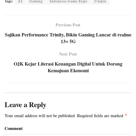
Tags:
AI
Gaming
Indonesia Game Expo
Unipin
Previous Post
Sajikan Performance Trinity, Bikin Gaming Lancar di realme
13+ 5G
Next Post
OJK Kejar Literasi Keuangan Digital Untuk Dorong
Kemajuan Ekonomi
Leave a Reply
Your email address will not be published.
Required fields are marked
*
Comment