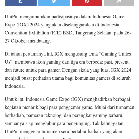
UniPin mengumumkan partisipasinya dalam Indonesia Game
Expo (IGX) 2024 yang akan diselenggarakan di Indonesia
Convention Exhibition (ICE) BSD, Tangerang Selatan, pada 26-
27 Oktober mendatang.
Di tahun pertamanya ini, IGX mengusung tema “Gaming Unites
Us”, membawa ikon gaming dari tiga era berbeda: past, present,
dan future untuk para gamer. Dengan skala yang luas, IGX 2024
menjadi pusat perhatian utama bagi komunitas gamers di seluruh
Indonesia.
Untuk itu, Indonesia Game Expo (IGX) menghadirkan berbagai
kegiatan menarik bagi para penggemar game. Mulai dari turnamen
berhadiah, pameran teknologi dan perangkat gaming terbaru,
semuanya siap menghibur para pengunjung. Tak ketinggalan,
UniPin menggelar turnamen seru bertabur hadiah yang akan