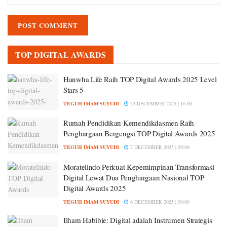
TOP DIGITAL AWARDS
Hanwha Life Raih TOP Digital Awards 2025 Level
Stars 5
TEGUH IMAM SUYUDI
23 DECEMBER 2025 | 16:00
Rumah Pendidikan Kemendikdasmen Raih
Penghargaan Bergengsi TOP Digital Awards 2025
TEGUH IMAM SUYUDI
7 DECEMBER 2025 | 09:00
Moratelindo Perkuat Kepemimpinan Transformasi
Digital Lewat Dua Penghargaan Nasional TOP
Digital Awards 2025
TEGUH IMAM SUYUDI
6 DECEMBER 2025 | 09:00
Ilham Habibie: Digital adalah Instrumen Strategis