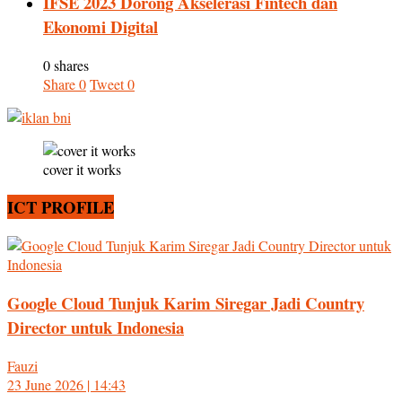
IFSE 2023 Dorong Akselerasi Fintech dan
Ekonomi Digital
0 shares
Share
0
Tweet
0
cover it works
ICT PROFILE
Google Cloud Tunjuk Karim Siregar Jadi Country
Director untuk Indonesia
Fauzi
23 June 2026 | 14:43