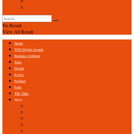
Event
Foto
No Result
View All Result
Home
TOP Digital Awards
Business Solution
Telco
Digital
E-Gov
Product
Forti
TIK Talks
More
Expert
ICT Profile
Fintech
Research
Tips & Trick