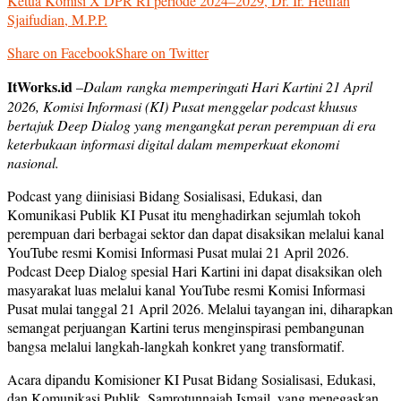
Ketua Komisi X DPR RI periode 2024–2029, Dr. Ir. Hetifah
Sjaifudian, M.P.P.
Share on Facebook
Share on Twitter
ItWorks.id
–
Dalam rangka memperingati Hari Kartini 21 April
2026, Komisi Informasi (KI) Pusat menggelar podcast khusus
bertajuk Deep Dialog yang mengangkat peran perempuan di era
keterbukaan informasi digital dalam memperkuat ekonomi
nasional.
Podcast yang diinisiasi Bidang Sosialisasi, Edukasi, dan
Komunikasi Publik KI Pusat itu menghadirkan sejumlah tokoh
perempuan dari berbagai sektor dan dapat disaksikan melalui kanal
YouTube resmi Komisi Informasi Pusat mulai 21 April 2026.
Podcast Deep Dialog spesial Hari Kartini ini dapat disaksikan oleh
masyarakat luas melalui kanal YouTube resmi Komisi Informasi
Pusat mulai tanggal 21 April 2026. Melalui tayangan ini, diharapkan
semangat perjuangan Kartini terus menginspirasi pembangunan
bangsa melalui langkah-langkah konkret yang transformatif.
Acara dipandu Komisioner KI Pusat Bidang Sosialisasi, Edukasi,
dan Komunikasi Publik, Samrotunnajah Ismail, yang menegaskan