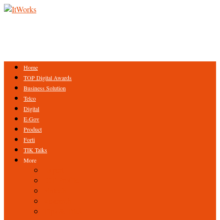
Home
TOP Digital Awards
Business Solution
Telco
Digital
E-Gov
Product
Forti
TIK Talks
More
Expert
ICT Profile
Fintech
Research
Tips & Trick