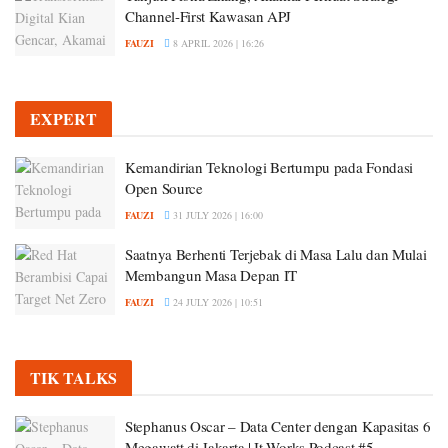
Channel-First Kawasan APJ
FAUZI
8 APRIL 2026 | 16:26
EXPERT
Kemandirian Teknologi Bertumpu pada Fondasi
Open Source
FAUZI
31 JULY 2026 | 16:00
Saatnya Berhenti Terjebak di Masa Lalu dan Mulai
Membangun Masa Depan IT
FAUZI
24 JULY 2026 | 10:51
TIK TALKS
Stephanus Oscar – Data Center dengan Kapasitas 6
Megawatt di Jakarta | It Works Podcast #5