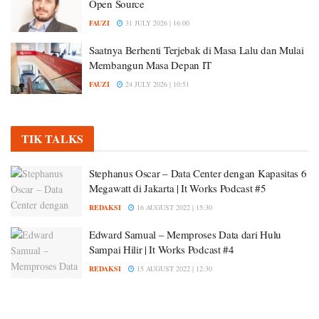
Open Source
FAUZI
31 JULY 2026 | 16:00
Saatnya Berhenti Terjebak di Masa Lalu dan Mulai
Membangun Masa Depan IT
FAUZI
24 JULY 2026 | 10:51
TIK TALKS
Stephanus Oscar – Data Center dengan Kapasitas 6
Megawatt di Jakarta | It Works Podcast #5
REDAKSI
16 AUGUST 2022 | 15:30
Edward Samual – Memproses Data dari Hulu
Sampai Hilir | It Works Podcast #4
REDAKSI
15 AUGUST 2022 | 12:30