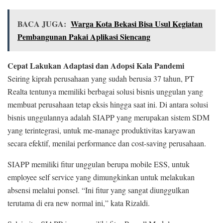
e
T
BACA JUGA:
Warga Kota Bekasi Bisa Usul Kegiatan
O
Pembangunan Pakai Aplikasi Siencang
P
D
Cepat Lakukan Adaptasi dan Adopsi Kala Pandemi
I
Seiring kiprah perusahaan yang sudah berusia 37 tahun, PT
G
Realta tentunya memiliki berbagai solusi bisnis unggulan yang
I
membuat perusahaan tetap eksis hingga saat ini. Di antara solusi
T
bisnis unggulannya adalah SIAPP yang merupakan sistem SDM
A
yang terintegrasi, untuk me-manage produktivitas karyawan
L
secara efektif, menilai performance dan cost-saving perusahaan.
A
w
SIAPP memiliki fitur unggulan berupa mobile ESS, untuk
a
employee self service yang dimungkinkan untuk melakukan
r
absensi melalui ponsel. “Ini fitur yang sangat diunggulkan
d
terutama di era new normal ini,” kata Rizaldi.
s