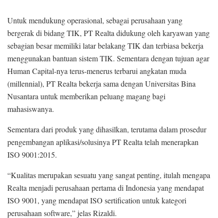
e
Untuk mendukung operasional, sebagai perusahaan yang
s
bergerak di bidang TIK, PT Realta didukung oleh karyawan yang
i
sebagian besar memiliki latar belakang TIK dan terbiasa bekerja
P
menggunakan bantuan sistem TIK. Sementara dengan tujuan agar
e
Human Capital-nya terus-menerus terbarui angkatan muda
n
(millennial), PT Realta bekerja sama dengan Universitas Bina
j
Nusantara untuk memberikan peluang magang bagi
u
mahasiswanya.
r
i
Sementara dari produk yang dihasilkan, terutama dalam prosedur
a
pengembangan aplikasi/solusinya PT Realta telah menerapkan
n
ISO 9001:2015.
o
n
“Kualitas merupakan sesuatu yang sangat penting, itulah mengapa
l
Realta menjadi perusahaan pertama di Indonesia yang mendapat
i
ISO 9001, yang mendapat ISO sertification untuk kategori
n
perusahaan software,” jelas Rizaldi.