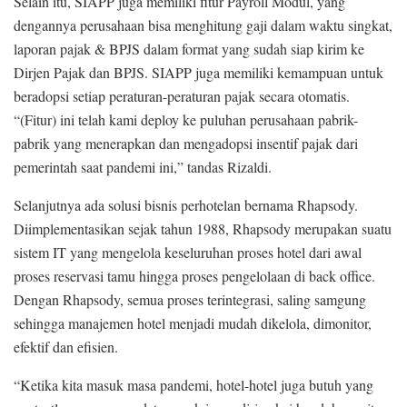
Selain itu, SIAPP juga memiliki fitur Payroll Modul, yang
2
dengannya perusahaan bisa menghitung gaji dalam waktu singkat,
0
laporan pajak & BPJS dalam format yang sudah siap kirim ke
2
Dirjen Pajak dan BPJS. SIAPP juga memiliki kemampuan untuk
0
beradopsi setiap peraturan-peraturan pajak secara otomatis.
“(Fitur) ini telah kami deploy ke puluhan perusahaan pabrik-
pabrik yang menerapkan dan mengadopsi insentif pajak dari
pemerintah saat pandemi ini,” tandas Rizaldi.
Selanjutnya ada solusi bisnis perhotelan bernama Rhapsody.
Diimplementasikan sejak tahun 1988, Rhapsody merupakan suatu
sistem IT yang mengelola keseluruhan proses hotel dari awal
proses reservasi tamu hingga proses pengelolaan di back office.
Dengan Rhapsody, semua proses terintegrasi, saling samgung
sehingga manajemen hotel menjadi mudah dikelola, dimonitor,
efektif dan efisien.
“Ketika kita masuk masa pandemi, hotel-hotel juga butuh yang