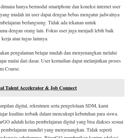
dimana hanya bermodal smartphone dan koneksi internet user
s yang mudah ini user dapat dengan bebas mengatur jadwalnya
mbelajaran berlangsung. Tidak ada tekanan untuk
ama dengan orang lain. Fokus user juga menjadi lebih baik
 kerja atau tugas lainnya.
takan pengalaman belajar mudah dan menyenangkan melalui
ajar mulai dari dasar. User kemudian dapat melanjutkan proses
um Course.
al Talent Accelerator & Job Connect
ampilan digital, rekrutmen serta pengelolaan SDM, kami
jar kualitas terbaik dalam mencukupi kebutuhan para siswa.
narGO adalah kelas pembelajaran digital yang bisa diakses sesuai
pembelajaran mandiri yang menyenangkan. Tidak seperti
ar Indonesia sebelumnya, BinarGO memberikan konten edukasi