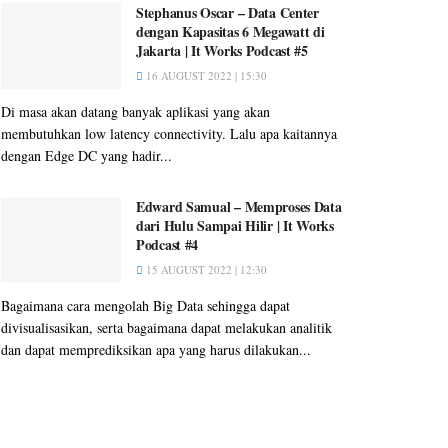
Stephanus Oscar – Data Center
dengan Kapasitas 6 Megawatt di
Jakarta | It Works Podcast #5
16 AUGUST 2022 | 15:30
Di masa akan datang banyak aplikasi yang akan
membutuhkan low latency connectivity. Lalu apa kaitannya
dengan Edge DC yang hadir...
Edward Samual – Memproses Data
dari Hulu Sampai Hilir | It Works
Podcast #4
15 AUGUST 2022 | 12:30
Bagaimana cara mengolah Big Data sehingga dapat
divisualisasikan, serta bagaimana dapat melakukan analitik
dan dapat memprediksikan apa yang harus dilakukan...