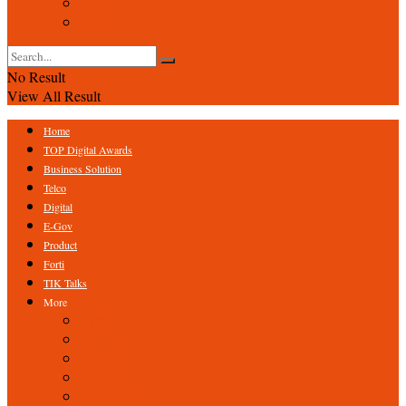
Event
Foto
No Result
View All Result
Home
TOP Digital Awards
Business Solution
Telco
Digital
E-Gov
Product
Forti
TIK Talks
More
Expert
ICT Profile
Fintech
Research
Tips & Trick