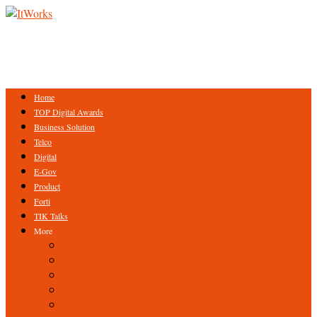
Home
TOP Digital Awards
Business Solution
Telco
Digital
E-Gov
Product
Forti
TIK Talks
More
Expert
ICT Profile
Fintech
Research
Tips & Trick