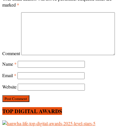
marked
*
Comment
Name
*
Email
*
Website
TOP DIGITAL AWARDS