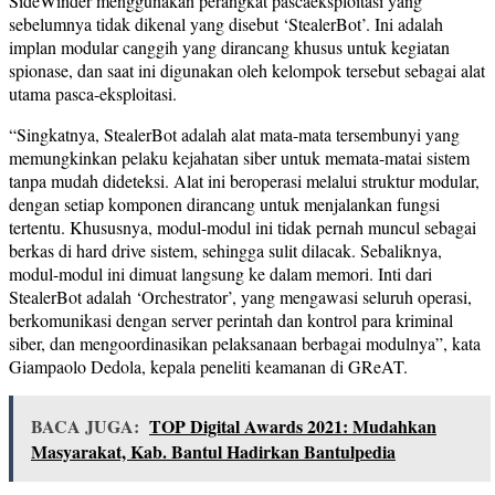
SideWinder menggunakan perangkat pascaeksploitasi yang
sebelumnya tidak dikenal yang disebut ‘StealerBot’. Ini adalah
implan modular canggih yang dirancang khusus untuk kegiatan
spionase, dan saat ini digunakan oleh kelompok tersebut sebagai alat
utama pasca-eksploitasi.
“Singkatnya, StealerBot adalah alat mata-mata tersembunyi yang
memungkinkan pelaku kejahatan siber untuk memata-matai sistem
tanpa mudah dideteksi. Alat ini beroperasi melalui struktur modular,
dengan setiap komponen dirancang untuk menjalankan fungsi
tertentu. Khususnya, modul-modul ini tidak pernah muncul sebagai
berkas di hard drive sistem, sehingga sulit dilacak. Sebaliknya,
modul-modul ini dimuat langsung ke dalam memori. Inti dari
StealerBot adalah ‘Orchestrator’, yang mengawasi seluruh operasi,
berkomunikasi dengan server perintah dan kontrol para kriminal
siber, dan mengoordinasikan pelaksanaan berbagai modulnya”, kata
Giampaolo Dedola, kepala peneliti keamanan di GReAT.
BACA JUGA:
TOP Digital Awards 2021: Mudahkan
Masyarakat, Kab. Bantul Hadirkan Bantulpedia