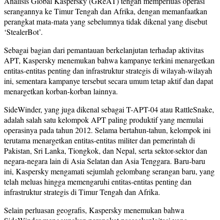
Analisis Global Kaspersky (GReAT) tengah memperluas operasi
serangannya ke Timur Tengah dan Afrika, dengan memanfaatkan
perangkat mata-mata yang sebelumnya tidak dikenal yang disebut
‘StealerBot’.
Sebagai bagian dari pemantauan berkelanjutan terhadap aktivitas
APT, Kaspersky menemukan bahwa kampanye terkini menargetkan
entitas-entitas penting dan infrastruktur strategis di wilayah-wilayah
ini, sementara kampanye tersebut secara umum tetap aktif dan dapat
menargetkan korban-korban lainnya.
SideWinder, yang juga dikenal sebagai T-APT-04 atau RattleSnake,
adalah salah satu kelompok APT paling produktif yang memulai
operasinya pada tahun 2012. Selama bertahun-tahun, kelompok ini
terutama menargetkan entitas-entitas militer dan pemerintah di
Pakistan, Sri Lanka, Tiongkok, dan Nepal, serta sektor-sektor dan
negara-negara lain di Asia Selatan dan Asia Tenggara. Baru-baru
ini, Kaspersky mengamati sejumlah gelombang serangan baru, yang
telah meluas hingga memengaruhi entitas-entitas penting dan
infrastruktur strategis di Timur Tengah dan Afrika.
Selain perluasan geografis, Kaspersky menemukan bahwa