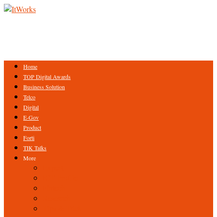
Home
TOP Digital Awards
Business Solution
Telco
Digital
E-Gov
Product
Forti
TIK Talks
More
Expert
ICT Profile
Fintech
Research
Tips & Trick