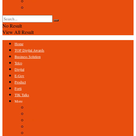
Event
Foto
No Result
View All Result
Home
TOP Digital Awards
Business Solution
Telco
Digital
E-Gov
Product
Forti
TIK Talks
More
Expert
ICT Profile
Fintech
Research
Tips & Trick