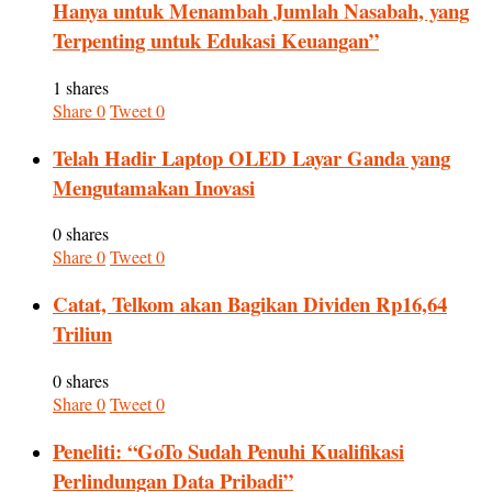
Hanya untuk Menambah Jumlah Nasabah, yang
Terpenting untuk Edukasi Keuangan”
1 shares
Share
0
Tweet
0
Telah Hadir Laptop OLED Layar Ganda yang
Mengutamakan Inovasi
0 shares
Share
0
Tweet
0
Catat, Telkom akan Bagikan Dividen Rp16,64
Triliun
0 shares
Share
0
Tweet
0
Peneliti: “GoTo Sudah Penuhi Kualifikasi
Perlindungan Data Pribadi”