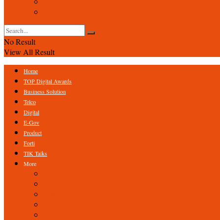
Event
Foto
No Result
View All Result
Home
TOP Digital Awards
Business Solution
Telco
Digital
E-Gov
Product
Forti
TIK Talks
More
Expert
ICT Profile
Fintech
Research
Tips & Trick