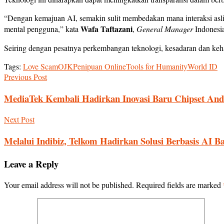
“Dengan kemajuan AI, semakin sulit membedakan mana interaksi asli
Wafa Taftazani
mental pengguna,” kata
,
General Manager
Indonesia
Seiring dengan pesatnya perkembangan teknologi, kesadaran dan keha
Tags:
Love Scam
OJK
Penipuan Online
Tools for Humanity
World ID
Previous Post
MediaTek Kembali Hadirkan Inovasi Baru Chipset An
Next Post
Melalui Indibiz, Telkom Hadirkan Solusi Berbasis AI B
Leave a Reply
Your email address will not be published.
Required fields are marked