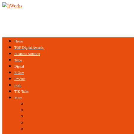
Home
TOP Digital Awards
Business Solution
Telco
Digital
E-Gov
Product
Forti
TIK Talks
More
Expert
ICT Profile
Fintech
Research
Tips & Trick