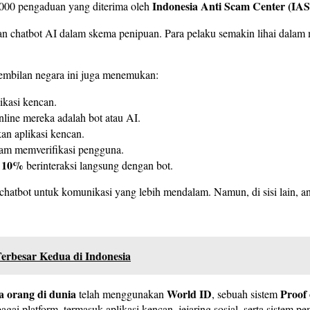
Indonesia Anti Scam Center (IA
2.000 pengaduan yang diterima oleh
n chatbot AI dalam skema penipuan. Para pelaku semakin lihai dala
embilan negara ini juga menemukan:
ikasi kencan.
ine mereka adalah bot atau AI.
an aplikasi kencan.
lam memverifikasi pengguna.
10%
a
berinteraksi langsung dengan bot.
hatbot untuk komunikasi yang lebih mendalam. Namun, di sisi lain, 
erbesar Kedua di Indonesia
ta orang di dunia
World ID
Proof
telah menggunakan
, sebuah sistem
ai platform, termasuk aplikasi kencan, jejaring sosial, serta sistem p