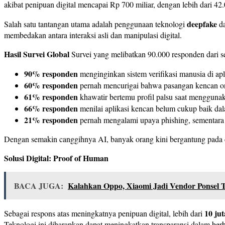
akibat penipuan digital mencapai Rp 700 miliar, dengan lebih dari 4
deepfake
Salah satu tantangan utama adalah penggunaan teknologi
da
membedakan antara interaksi asli dan manipulasi digital.
Hasil Survei Global
Survei yang melibatkan 90.000 responden dari s
90% responden
menginginkan sistem verifikasi manusia di apl
60% responden
pernah mencurigai bahwa pasangan kencan onl
61% responden
khawatir bertemu profil palsu saat menggunak
66% responden
menilai aplikasi kencan belum cukup baik da
21% responden
pernah mengalami upaya phishing, sementar
Dengan semakin canggihnya AI, banyak orang kini bergantung pada c
Solusi Digital: Proof of Human
BACA JUGA:
Kalahkan Oppo, Xiaomi Jadi Vendor Ponsel T
10 ju
Sebagai respons atas meningkatnya penipuan digital, lebih dari
Teknologi ini diharapkan dapat meningkatkan transparansi dalam berbag