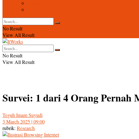
Event
Foto
No Result
View All Result
No Result
View All Result
Survei: 1 dari 4 Orang Pernah
Teguh Imam Suyudi
3 March 2025 | 09:00
rubrik:
Research