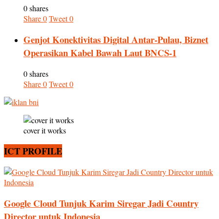
0 shares
Share
0
Tweet
0
Genjot Konektivitas Digital Antar-Pulau, Biznet
Operasikan Kabel Bawah Laut BNCS-1
0 shares
Share
0
Tweet
0
cover it works
ICT PROFILE
Google Cloud Tunjuk Karim Siregar Jadi Country
Director untuk Indonesia