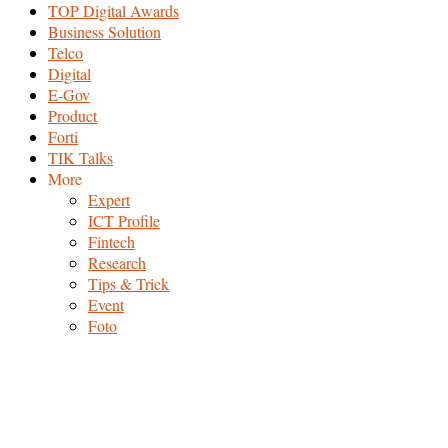
TOP Digital Awards
Business Solution
Telco
Digital
E-Gov
Product
Forti
TIK Talks
More
Expert
ICT Profile
Fintech
Research
Tips & Trick
Event
Foto