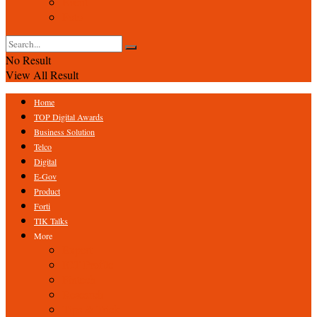
Event
Foto
No Result
View All Result
Home
TOP Digital Awards
Business Solution
Telco
Digital
E-Gov
Product
Forti
TIK Talks
More
Expert
ICT Profile
Fintech
Research
Tips & Trick