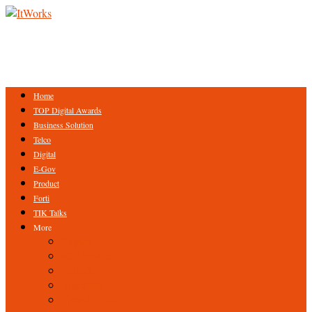
Home
TOP Digital Awards
Business Solution
Telco
Digital
E-Gov
Product
Forti
TIK Talks
More
Expert
ICT Profile
Fintech
Research
Tips & Trick