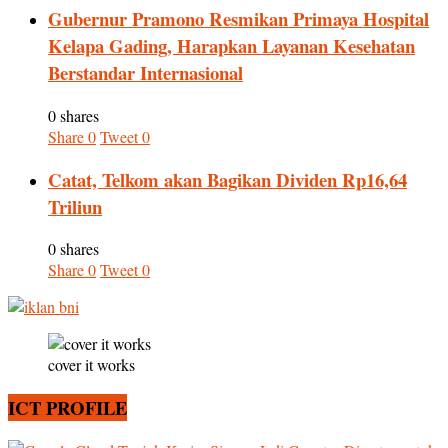
Gubernur Pramono Resmikan Primaya Hospital
Kelapa Gading, Harapkan Layanan Kesehatan
Berstandar Internasional
0 shares
Share
0
Tweet
0
Catat, Telkom akan Bagikan Dividen Rp16,64
Triliun
0 shares
Share
0
Tweet
0
cover it works
ICT PROFILE