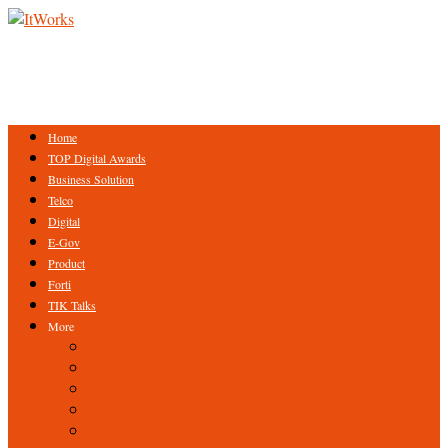
Home
TOP Digital Awards
Business Solution
Telco
Digital
E-Gov
Product
Forti
TIK Talks
More
Expert
ICT Profile
Fintech
Research
Tips & Trick