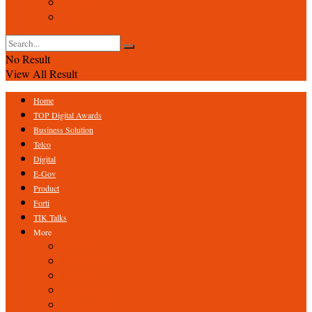
Event
Foto
No Result
View All Result
Home
TOP Digital Awards
Business Solution
Telco
Digital
E-Gov
Product
Forti
TIK Talks
More
Expert
ICT Profile
Fintech
Research
Tips & Trick