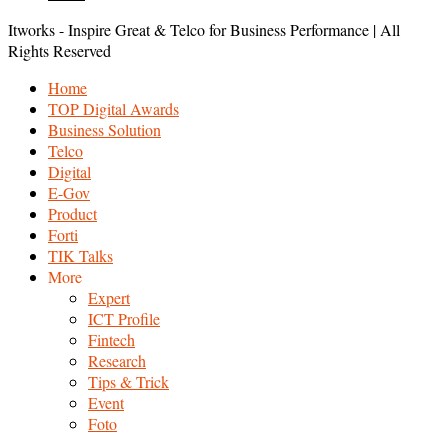
Itworks - Inspire Great & Telco for Business Performance | All
Rights Reserved
Home
TOP Digital Awards
Business Solution
Telco
Digital
E-Gov
Product
Forti
TIK Talks
More
Expert
ICT Profile
Fintech
Research
Tips & Trick
Event
Foto