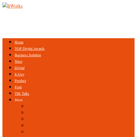
Home
TOP Digital Awards
Business Solution
Telco
Digital
E-Gov
Product
Forti
TIK Talks
More
Expert
ICT Profile
Fintech
Research
Tips & Trick