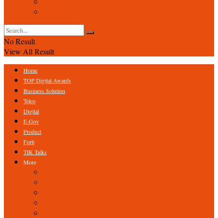
Event
Foto
No Result
View All Result
Home
TOP Digital Awards
Business Solution
Telco
Digital
E-Gov
Product
Forti
TIK Talks
More
Expert
ICT Profile
Fintech
Research
Tips & Trick