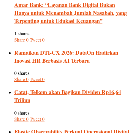
Amar Bank: “Layanan Bank Digital Bukan
Hanya untuk Menambah Jumlah Nasabah, yang
Terpenting untuk Edukasi Keuangan”
1 shares
Share
0
Tweet
0
Ramaikan DTI-CX 2026: DataOn Hadirkan
Inovasi HR Berbasis AI Terbaru
0 shares
Share
0
Tweet
0
Catat, Telkom akan Bagikan Dividen Rp16,64
Triliun
0 shares
Share
0
Tweet
0
Elastic Observability Perkuat Operasional Digital