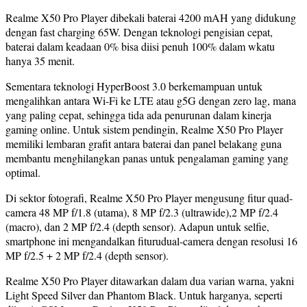
Realme X50 Pro Player dibekali baterai 4200 mAH yang didukung
dengan fast charging 65W. Dengan teknologi pengisian cepat,
baterai dalam keadaan 0% bisa diisi penuh 100% dalam wkatu
hanya 35 menit.
Sementara teknologi HyperBoost 3.0 berkemampuan untuk
mengalihkan antara Wi-Fi ke LTE atau g5G dengan zero lag, mana
yang paling cepat, sehingga tida ada penurunan dalam kinerja
gaming online. Untuk sistem pendingin, Realme X50 Pro Player
memiliki lembaran grafit antara baterai dan panel belakang guna
membantu menghilangkan panas untuk pengalaman gaming yang
optimal.
Di sektor fotografi, Realme X50 Pro Player mengusung fitur quad-
camera 48 MP f/1.8 (utama), 8 MP f/2.3 (ultrawide),2 MP f/2.4
(macro), dan 2 MP f/2.4 (depth sensor). Adapun untuk selfie,
smartphone ini mengandalkan fiturudual-camera dengan resolusi 16
MP f/2.5 + 2 MP f/2.4 (depth sensor).
Realme X50 Pro Player ditawarkan dalam dua varian warna, yakni
Light Speed Silver dan Phantom Black. Untuk harganya, seperti