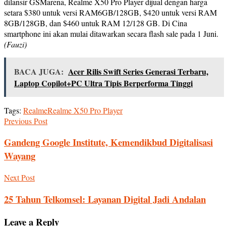
dilansir GSMarena, Realme X50 Pro Player dijual dengan harga
setara $380 untuk versi RAM6GB/128GB, $420 untuk versi RAM
8GB/128GB, dan $460 untuk RAM 12/128 GB. Di Cina
smartphone ini akan mulai ditawarkan secara flash sale pada 1 Juni.
(Fauzi)
BACA JUGA:
Acer Rilis Swift Series Generasi Terbaru,
Laptop Copilot+PC Ultra Tipis Berperforma Tinggi
Tags:
Realme
Realme X50 Pro Player
Previous Post
Gandeng Google Institute, Kemendikbud Digitalisasi
Wayang
Next Post
25 Tahun Telkomsel: Layanan Digital Jadi Andalan
Leave a Reply