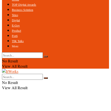
TOP Digital Awards
Business Solution
Telco
Digital
E-Gov
Product
Forti
TIK Talks
More
No Result
View All Result
No Result
View All Result