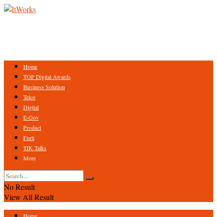
Home
TOP Digital Awards
Business Solution
Telco
Digital
E-Gov
Product
Forti
TIK Talks
More
No Result
View All Result
Home