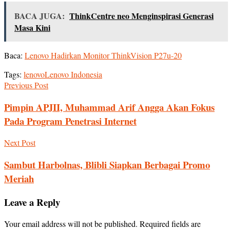
BACA JUGA:
ThinkCentre neo Menginspirasi Generasi
Masa Kini
Baca:
Lenovo Hadirkan Monitor ThinkVision P27u-20
Tags:
lenovo
Lenovo Indonesia
Previous Post
Pimpin APJII, Muhammad Arif Angga Akan Fokus
Pada Program Penetrasi Internet
Next Post
Sambut Harbolnas, Blibli Siapkan Berbagai Promo
Meriah
Leave a Reply
Your email address will not be published.
Required fields are