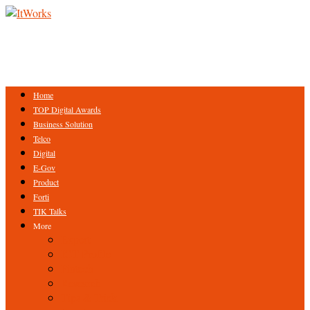
Home
TOP Digital Awards
Business Solution
Telco
Digital
E-Gov
Product
Forti
TIK Talks
More
Expert
ICT Profile
Fintech
Research
Tips & Trick