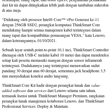
dari kit ini dapat ditingkatkan lebih jauh dengan tambahan mikrofon
di atas meja.
“Didukung oleh prosesor Intel® Core™ vPro Generasi ke-11
dengan 256GB SSD2, perangkat komputasi ThinkSmart Core
mendukung hampir semua manajemen kabel terintegrasi dalam
ruang rapat dan kompatibilitas pemasangan VESA,” kata Lenovo,
dalam keterangannya, 01/10/2021.
Sebuah layar sentuh point-to-point 10,1 inci, ThinkSmart Controller
ditenagai oleh USB-C melalui kabel 10 meter dan dapat mendeteksi
setiap kali peserta memasuki ruangan dengan sensor inframerah
terintegrasi. Dudukannya yang terintegrasi menawarkan sudut
pandang 30 derajat atau 60 derajat, sementara jack headphone 3,5
mm menyediakan koneksi audio langsung.
ThinkSmart Core Kit hadir dengan perangkat lunak dan
value-
added software
dan
services
dari Lenovo selama satu tahun,
termasuk lisensi untuk ThinkSmart Manager Premium, rangkaian
perangkat lunak manajemen kolaborasi Lenovo, dan ThinkSmart
Professional Services: Deploy & Maintain.