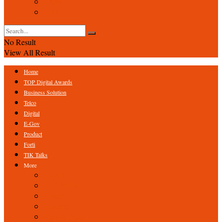
Event
Foto
No Result
View All Result
Home
TOP Digital Awards
Business Solution
Telco
Digital
E-Gov
Product
Forti
TIK Talks
More
Expert
ICT Profile
Fintech
Research
Tips & Trick