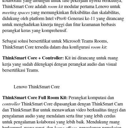
kolaboratif yang dibangun untuk fase pekerjaan hybrid berikutnya,
ThinkSmart Core adalah
room kit
modular pertama Lenovo untuk
meeting spaces
yang memungkinkan fleksibilitas dan skalabilitas,
didukung oleh platform Intel vPro® Generasi ke-11 yang dirancang
untuk menghadirkan kinerja tinggi dan fitur keamanan berbasis
perangkat keras yang komprehensif.
Sebagai solusi bersertifikat untuk Microsoft Teams Rooms,
ThinkSmart Core tersedia dalam dua konfigurasi
room kit
:
ThinkSmart Core + Controller:
Kit ini dirancang untuk ruang
kerja yang sudah dilengkapi dengan perangkat audio dan visual
bersertifikasi Teams.
Lenovo ThinkSmart Core
ThinkSmart Core Full Room Kit:
Perangkat komputasi dan
controller
ThinkSmart Core dipasangkan dengan ThinkSmart Cam
dan ThinkSmart Bar untuk menawarkan video berkualitas tinggi dan
pengalaman audio yang mendalam serta fitur yang lebih cerdas
untuk pengalaman kolaborasi yang lebih baik. Mendukung ruang
berkumpul, ruang rapat, dan
home offices
, pengalaman pemakaian