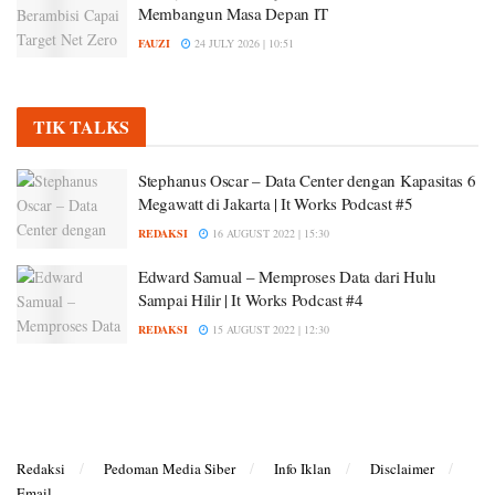
Membangun Masa Depan IT
FAUZI
24 JULY 2026 | 10:51
TIK TALKS
Stephanus Oscar – Data Center dengan Kapasitas 6
Megawatt di Jakarta | It Works Podcast #5
REDAKSI
16 AUGUST 2022 | 15:30
Edward Samual – Memproses Data dari Hulu
Sampai Hilir | It Works Podcast #4
REDAKSI
15 AUGUST 2022 | 12:30
Redaksi
Pedoman Media Siber
Info Iklan
Disclaimer
Email