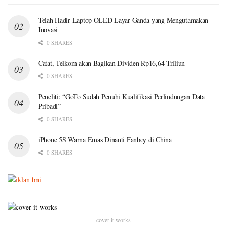
Telah Hadir Laptop OLED Layar Ganda yang Mengutamakan
Inovasi
0 SHARES
Catat, Telkom akan Bagikan Dividen Rp16,64 Triliun
0 SHARES
Peneliti: “GoTo Sudah Penuhi Kualifikasi Perlindungan Data
Pribadi”
0 SHARES
iPhone 5S Warna Emas Dinanti Fanboy di China
0 SHARES
cover it works