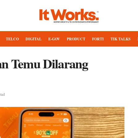
TELCO
DIGITAL
E-GOV
PRODUCT
FORTI
TIK TALKS
an Temu Dilarang
tal