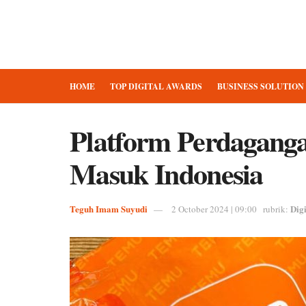
HOME
TOP DIGITAL AWARDS
BUSINESS SOLUTION
Platform Perdagang
Masuk Indonesia
Teguh Imam Suyudi
Digi
2 October 2024 | 09:00
rubrik: