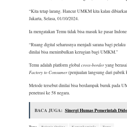
“Kita tetap larang. Hancur UMKM kita kalau dibiarkan
Jakarta, Selasa, 01/10/2024.
Ia mengatakan Temu tidak bisa masuk ke pasar Indon
“Ruang digital seharusnya menjadi sarana bagi pelak
dinilai bisa menimbulkan kerugian bagi UMKM.”
Temu adalah platform global
cross-border
yang berasal
Factory to Consumer
(penjualan langsung dari pabrik
Metode tersebut dinilai bisa berdampak buruk pada U
penetrasi ke 58 negara.
BACA JUGA:
Sinergi Humas Pemerintah Did
Tags:
Belanja Online
Kemenkominfo
Temu