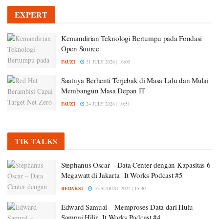
EXPERT
Kemandirian Teknologi Bertumpu pada Fondasi
Open Source
FAUZI
31 JULY 2026 | 16:00
Saatnya Berhenti Terjebak di Masa Lalu dan Mulai
Membangun Masa Depan IT
FAUZI
24 JULY 2026 | 10:51
TIK TALKS
Stephanus Oscar – Data Center dengan Kapasitas 6
Megawatt di Jakarta | It Works Podcast #5
REDAKSI
16 AUGUST 2022 | 15:30
Edward Samual – Memproses Data dari Hulu
Sampai Hilir | It Works Podcast #4