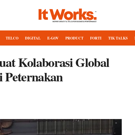
TELCO
DIGITAL
E-GOV
PRODUCT
FORTI
TIK TALKS
at Kolaborasi Global
i Peternakan