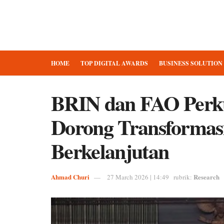
HOME
TOP DIGITAL AWARDS
BUSINESS SOLUTION
BRIN dan FAO Perku
Dorong Transformas
Berkelanjutan
Ahmad Churi
Research
27 March 2026 | 14:49
rubrik: