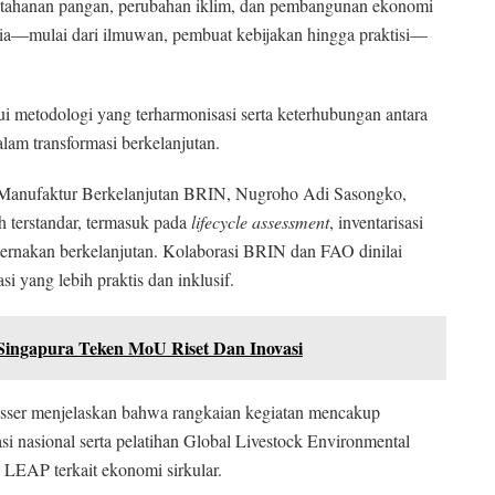
etahanan pangan, perubahan iklim, dan pembangunan ekonomi
sia—mulai dari ilmuwan, pembuat kebijakan hingga praktisi—
ui metodologi yang terharmonisasi serta keterhubungan antara
alam transformasi berkelanjutan.
an Manufaktur Berkelanjutan BRIN, Nugroho Adi Sasongko,
 terstandar, termasuk pada
lifecycle assessment
, inventarisasi
ternakan berkelanjutan. Kolaborasi BRIN dan FAO dinilai
 yang lebih praktis dan inklusif.
ingapura Teken MoU Riset Dan Inovasi
isser menjelaskan bahwa rangkaian kegiatan mencakup
si nasional serta pelatihan Global Livestock Environmental
EAP terkait ekonomi sirkular.