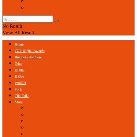
Event
Foto
No Result
View All Result
Home
TOP Digital Awards
Business Solution
Telco
Digital
E-Gov
Product
Forti
TIK Talks
More
Expert
ICT Profile
Fintech
Research
Tips & Trick