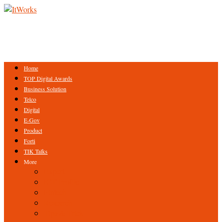
Home
TOP Digital Awards
Business Solution
Telco
Digital
E-Gov
Product
Forti
TIK Talks
More
Expert
ICT Profile
Fintech
Research
Tips & Trick