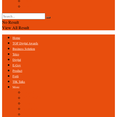
Event
Foto
No Result
View All Result
Home
TOP Digital Awards
Business Solution
Telco
Digital
E-Gov
Product
Forti
TIK Talks
More
Expert
ICT Profile
Fintech
Research
Tips & Trick