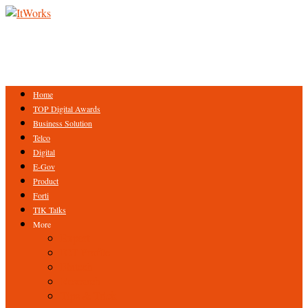
Home
TOP Digital Awards
Business Solution
Telco
Digital
E-Gov
Product
Forti
TIK Talks
More
Expert
ICT Profile
Fintech
Research
Tips & Trick