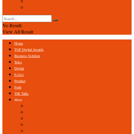
Event
Foto
No Result
View All Result
Home
TOP Digital Awards
Business Solution
Telco
Digital
E-Gov
Product
Forti
TIK Talks
More
Expert
ICT Profile
Fintech
Research
Tips & Trick