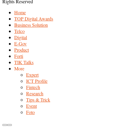
Rights Reserved
Home
TOP Digital Awards
Business Solution
Telco
Digital
E-Gov
Product
Forti
TIK Talks
More
Expert
ICT Profile
Fintech
Research
Tips & Trick
Event
Foto