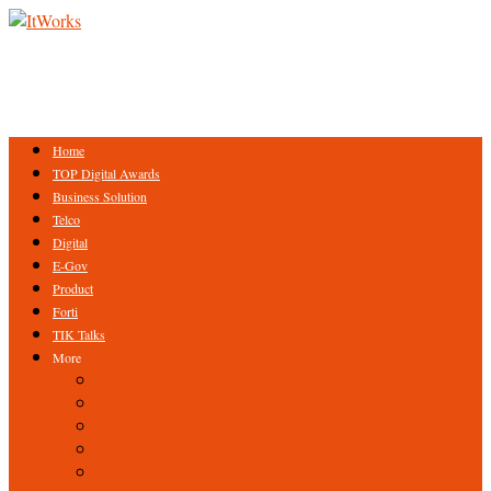
Home
TOP Digital Awards
Business Solution
Telco
Digital
E-Gov
Product
Forti
TIK Talks
More
Expert
ICT Profile
Fintech
Research
Tips & Trick