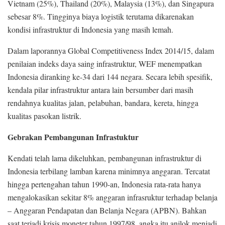
Vietnam (25%), Thailand (20%), Malaysia (13%), dan Singapura
sebesar 8%. Tingginya biaya logistik terutama dikarenakan
kondisi infrastruktur di Indonesia yang masih lemah.
Dalam laporannya Global Competitiveness Index 2014/15, dalam
penilaian indeks daya saing infrastruktur, WEF menempatkan
Indonesia diranking ke-34 dari 144 negara. Secara lebih spesifik,
kendala pilar infrastruktur antara lain bersumber dari masih
rendahnya kualitas jalan, pelabuhan, bandara, kereta, hingga
kualitas pasokan listrik.
Gebrakan Pembangunan Infrastuktur
Kendati telah lama dikeluhkan, pembangunan infrastruktur di
Indonesia terbilang lamban karena minimnya anggaran. Tercatat
hingga pertengahan tahun 1990-an, Indonesia rata-rata hanya
mengalokasikan sekitar 8% anggaran infrasruktur terhadap belanja
– Anggaran Pendapatan dan Belanja Negara (APBN). Bahkan
saat terjadi krisis moneter tahun 1997/98, angka itu anjlok menjadi