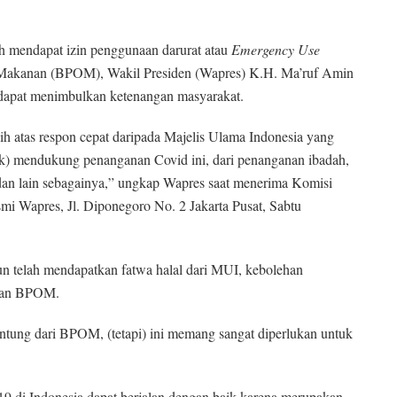
h mendapat izin penggunaan darurat atau
Emergency Use
Makanan (BPOM), Wakil Presiden (Wapres) K.H. Ma’ruf Amin
a dapat menimbulkan ketenangan masyarakat.
h atas respon cepat daripada Majelis Ulama Indonesia yang
uk) mendukung penanganan Covid ini, dari penanganan ibadah,
 dan lain sebagainya,” ungkap Wapres saat menerima Komisi
i Wapres, Jl. Diponegoro No. 2 Jakarta Pusat, Sabtu
telah mendapatkan fatwa halal dari MUI, kebolehan
usan BPOM.
ntung dari BPOM, (tetapi) ini memang sangat diperlukan untuk
-19 di Indonesia dapat berjalan dengan baik karena merupakan