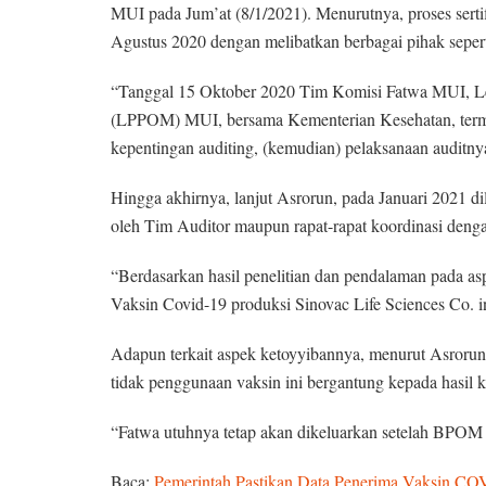
MUI pada Jum’at (8/1/2021). Menurutnya, proses sertifi
Agustus 2020 dengan melibatkan berbagai pihak sepe
“Tanggal 15 Oktober 2020 Tim Komisi Fatwa MUI, L
(LPPOM) MUI, bersama Kementerian Kesehatan, term
kepentingan auditing, (kemudian) pelaksanaan auditny
Hingga akhirnya, lanjut Asrorun, pada Januari 2021 d
oleh Tim Auditor maupun rapat-rapat koordinasi dengan
“Berdasarkan hasil penelitian dan pendalaman pada a
Vaksin Covid-19 produksi Sinovac Life Sciences Co. i
Adapun terkait aspek ketoyyibannya, menurut Asroru
tidak penggunaan vaksin ini bergantung kepada hasil 
“Fatwa utuhnya tetap akan dikeluarkan setelah BPO
Baca:
Pemerintah Pastikan Data Penerima Vaksin C