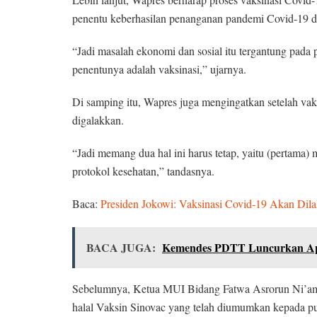
penentu keberhasilan penanganan pandemi Covid-19 
“Jadi masalah ekonomi dan sosial itu tergantung pada
penentunya adalah vaksinasi,” ujarnya.
Di samping itu, Wapres juga mengingatkan setelah vaks
digalakkan.
“Jadi memang dua hal ini harus tetap, yaitu (pertama)
protokol kesehatan,” tandasnya.
Baca:
Presiden Jokowi: Vaksinasi Covid-19 Akan Dil
BACA JUGA:
Kemendes PDTT Luncurkan Apl
Sebelumnya, Ketua MUI Bidang Fatwa Asrorun Ni’am S
halal Vaksin Sinovac yang telah diumumkan kepada pu