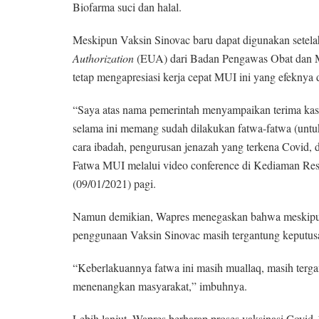
Biofarma suci dan halal.
Meskipun Vaksin Sinovac baru dapat digunakan setela
Authorization
(EUA) dari Badan Pengawas Obat dan 
tetap mengapresiasi kerja cepat MUI ini yang efekny
“Saya atas nama pemerintah menyampaikan terima kasi
selama ini memang sudah dilakukan fatwa-fatwa (unt
cara ibadah, pengurusan jenazah yang terkena Covid,
Fatwa MUI melalui video conference di Kediaman Resm
(09/01/2021) pagi.
Namun demikian, Wapres menegaskan bahwa meskipun 
penggunaan Vaksin Sinovac masih tergantung keput
“Keberlakuannya fatwa ini masih muallaq, masih terga
menenangkan masyarakat,” imbuhnya.
Lebih lanjut, Wapres berharap proses vaksinasi Covid