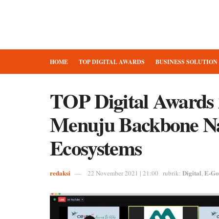
HOME
TOP DIGITAL AWARDS
BUSINESS SOLUTION
TOP Digital Awards 
Menuju Backbone Nat
Ecosystems
redaksi
Digital
E-Go
22 November 2021 | 21:00
rubrik:
,