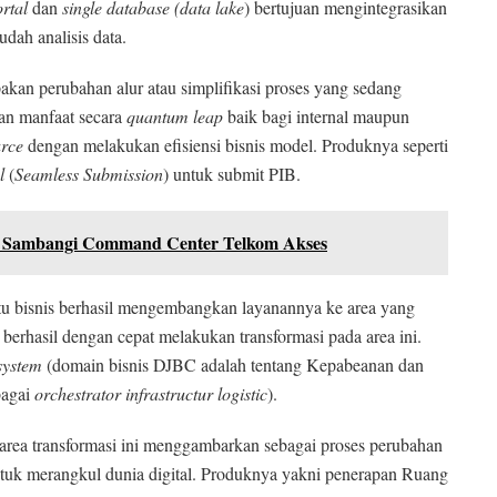
ortal
dan
single database (data lake
) bertujuan mengintegrasikan
dah analisis data.
kan perubahan alur atau simplifikasi proses yang sedang
han manfaat secara
quantum leap
baik bagi internal maupun
urce
dengan melakukan efisiensi bisnis model. Produknya seperti
l
(
Seamless Submission
) untuk submit PIB.
1” Sambangi Command Center Telkom Akses
atu bisnis berhasil mengembangkan layanannya ke area yang
 berhasil dengan cepat melakukan transformasi pada area ini.
system
(domain bisnis DJBC adalah tentang Kepabeanan dan
bagai
orchestrator infrastru
c
tur logistic
).
r, area transformasi ini menggambarkan sebagai proses perubahan
untuk merangkul dunia digital. Produknya yakni penerapan Ruang