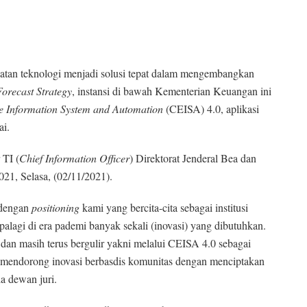
atan teknologi menjadi solusi tepat dalam mengembangkan
Forecast Strategy
, instansi di bawah Kementerian Keuangan ini
se
I
nformation
S
ystem and
A
utomation
(CEISA) 4.0, aplikasi
i.
 TI (
Chief Information Officer
) Direktorat Jenderal Bea dan
21, Selasa, (02/11/2021).
 dengan
posi
t
ioning
kami yang bercita-cita sebagai institusi
palagi di era pademi banyak sekali (inovasi) yang dibutuhkan.
dan masih terus bergulir yakni melalui CEISA 4.0 sebagai
f, mendorong inovasi berbasdis komunitas dengan menciptakan
a dewan juri.