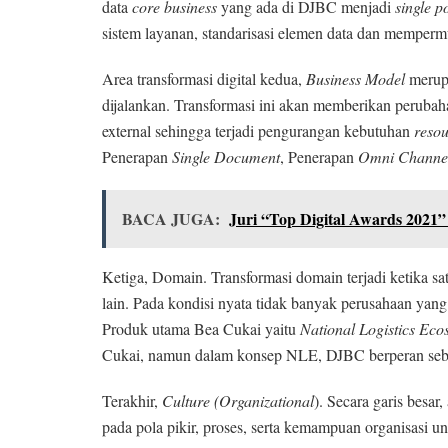
data
core business
yang ada di DJBC menjadi
single p
sistem layanan, standarisasi elemen data dan mempermu
Area transformasi digital kedua,
Business Model
merupa
dijalankan. Transformasi ini akan memberikan peruba
external sehingga terjadi pengurangan kebutuhan
reso
Penerapan
Single Document
, Penerapan
Omni Channe
BACA JUGA:
Juri “Top Digital Awards 202
Ketiga, Domain. Transformasi domain terjadi ketika s
lain. Pada kondisi nyata tidak banyak perusahaan yang
Produk utama Bea Cukai yaitu
National Logistics Eco
Cukai, namun dalam konsep NLE, DJBC berperan se
Terakhir,
Culture (Organ
i
zational
). Secara garis besa
pada pola pikir, proses, serta kemampuan organisasi 