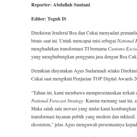
Reporter:
Abdullah Suntani
Editor: Teguh IS
Direktorat Jenderal Bea dan Cukai menyadari pemanfa
bisnis saat ini. Untuk mencapai misi sebagai
National 
menghadirkan transformasi TI bernama
C
ustoms
E
xci
yang menghubungkan pengguna jasa dengan Bea Cuka
Demikian dinyatakan Agus Sudarmadi selaku Direktur
Cukai saat mengikuti Penjurian TOP Digital Awards 20
“Tahun ini, kami membawa mempresentasikan terkait
Na
t
ional Forecast Strategy
. Karena memang saat ini, a
Maka salah satu inovasi yang mulai kami kembangkan 
transformasi layanan publik yang modern dan inklusi
ekosistem,” jelas Agus mengawali presentasinya kepad