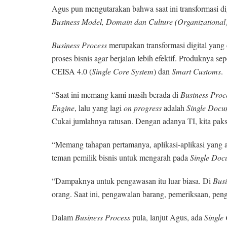
Agus pun mengutarakan bahwa saat ini transformasi di
Business Model, Domain dan Culture (Organizational)
Business Process
merupakan transformasi digital yang
proses bisnis agar berjalan lebih efektif. Produknya sep
CEISA 4.0 (
Single Core System
) dan
Smart Customs
.
“Saat ini memang kami masih berada di
Business Proc
Engine
, lalu yang lagi
on progress
adalah
Single Docu
Cukai jumlahnya ratusan. Dengan adanya TI, kita pak
“Memang tahapan pertamanya, aplikasi-aplikasi yang ada
teman pemilik bisnis untuk mengarah pada
Single Doc
“Dampaknya untuk pengawasan itu luar biasa. Di
B
us
orang. Saat ini, pengawalan barang, pemeriksaan, pen
Dalam
Business Process
pula, lanjut Agus, ada
Single