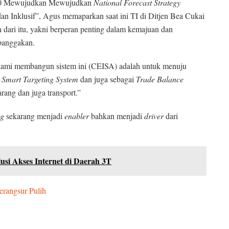
 4.0 Mewujudkan Mewujudkan
National Forecast Strategy
an Inklusif”, Agus memaparkan saat ini TI di Ditjen Bea Cukai
h dari itu, yakni berperan penting dalam kemajuan dan
mbanggakan.
i kami membangun sistem ini (CEISA) adalah untuk menuju
, Smart Targeting System
dan juga sebagai
Trade Balance
rang dan juga transport.”
ng
sekarang menjadi
enabler
bahkan menjadi
driver
dari
si Akses Internet di Daerah 3T
rangsur Pulih