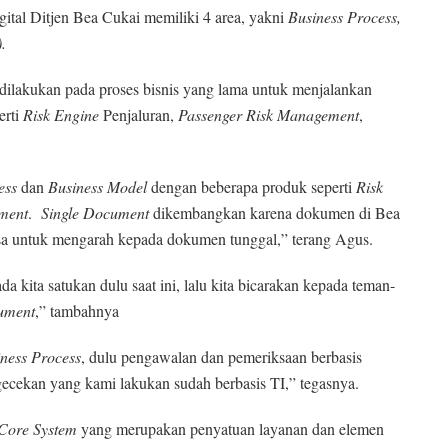
gital Ditjen Bea Cukai memiliki 4 area, yakni
Business Process,
.
 dilakukan pada proses bisnis yang lama untuk menjalankan
erti
Risk Engine
Penjaluran,
Passenger Risk Management
,
ess
dan
Business Model
dengan beberapa produk seperti
Risk
ment
.
Single Document
dikembangkan karena dokumen di Bea
sa untuk mengarah kepada dokumen tunggal,” terang Agus.
 kita satukan dulu saat ini, lalu kita bicarakan kepada teman-
ument
,” tambahnya
iness
P
r
o
cess
, dulu pengawalan dan pemeriksaan berbasis
gecekan yang kami lakukan sudah berbasis TI,” tegasnya.
 Core System
yang merupakan penyatuan layanan dan elemen