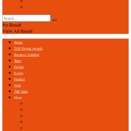
Event
Foto
No Result
View All Result
Home
TOP Digital Awards
Business Solution
Telco
Digital
E-Gov
Product
Forti
TIK Talks
More
Expert
ICT Profile
Fintech
Research
Tips & Trick