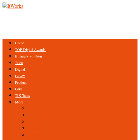
Home
TOP Digital Awards
Business Solution
Telco
Digital
E-Gov
Product
Forti
TIK Talks
More
Expert
ICT Profile
Fintech
Research
Tips & Trick